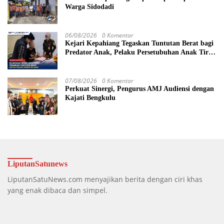
Warga Sidodadi
06/08/2026
0 Komentar
Kejari Kepahiang Tegaskan Tuntutan Berat bagi
Predator Anak, Pelaku Persetubuhan Anak Tiri
Dituntut 19 Tahun Penjara, Vonis Hakim 18
Tahun Penjara
07/08/2026
0 Komentar
Perkuat Sinergi, Pengurus AMJ Audiensi dengan
Kajati Bengkulu
LiputanSatunews
LiputanSatuNews.com menyajikan berita dengan ciri khas
yang enak dibaca dan simpel.