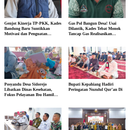
Genjot Kinerja TP-PKK, Kades
Gas Pol Bangun Desa! Usai
Bandung Baru Suntikkan
Dilantik, Kades Tebat Monok
Motivasi dan Penguatan
Tancap Gas Realisasikan
Kapasitas Pengurus
Program dan Ajak Warga
Bersatu
Posyandu Desa Sidorejo
Bupati Kepahiang Hadiri
Libatkan Dinas Kesehatan,
Peringatan Nuzulul Qur’an Di
Fokus Pelayanan Ibu Hamil
hingga Lansia