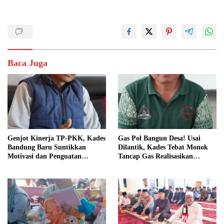
Baca Juga
Genjot Kinerja TP-PKK, Kades
Gas Pol Bangun Desa! Usai
Bandung Baru Suntikkan
Dilantik, Kades Tebat Monok
Motivasi dan Penguatan
Tancap Gas Realisasikan
Kapasitas Pengurus
Program dan Ajak Warga
Bersatu