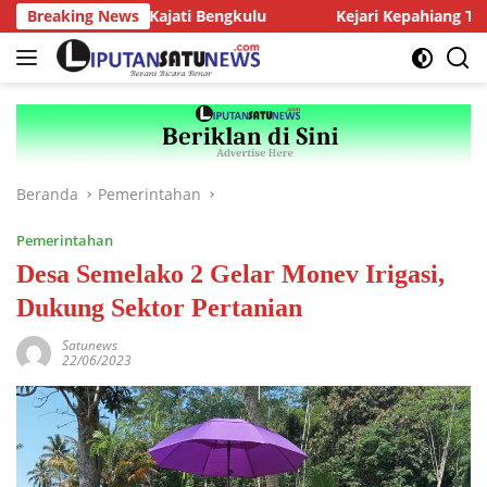
Langsung
i dengan Kajati Bengkulu
Breaking News
Kejari Kepahiang Tegaskan Tun
ke
konten
Beranda
Pemerintahan
Pemerintahan
Desa Semelako 2 Gelar Monev Irigasi,
Dukung Sektor Pertanian
Satunews
22/06/2023