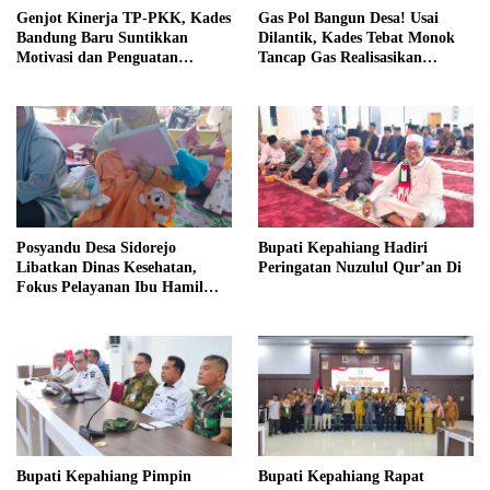
Genjot Kinerja TP-PKK, Kades
Gas Pol Bangun Desa! Usai
Bandung Baru Suntikkan
Dilantik, Kades Tebat Monok
Motivasi dan Penguatan
Tancap Gas Realisasikan
Kapasitas Pengurus
Program dan Ajak Warga
Bersatu
Posyandu Desa Sidorejo
Bupati Kepahiang Hadiri
Libatkan Dinas Kesehatan,
Peringatan Nuzulul Qur’an Di
Fokus Pelayanan Ibu Hamil
hingga Lansia
Bupati Kepahiang Pimpin
Bupati Kepahiang Rapat