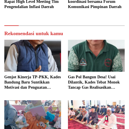
Rapat High Level Meeting Tim
koordinasi bersama Forum
Pengendalian Inflasi Daerah
Komunikasi Pimpinan Daerah
Rekomendasi untuk kamu
Genjot Kinerja TP-PKK, Kades
Gas Pol Bangun Desa! Usai
Bandung Baru Suntikkan
Dilantik, Kades Tebat Monok
Motivasi dan Penguatan
Tancap Gas Realisasikan
Kapasitas Pengurus
Program dan Ajak Warga
Bersatu