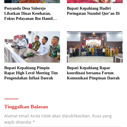
Posyandu Desa Sidorejo
Bupati Kepahiang Hadiri
Libatkan Dinas Kesehatan,
Peringatan Nuzulul Qur’an Di
Fokus Pelayanan Ibu Hamil
hingga Lansia
Bupati Kepahiang Pimpin
Bupati Kepahiang Rapat
Rapat High Level Meeting Tim
koordinasi bersama Forum
Pengendalian Inflasi Daerah
Komunikasi Pimpinan Daerah
Tinggalkan Balasan
Alamat email Anda tidak akan dipublikasikan.
Ruas yang
wajib ditandai
*