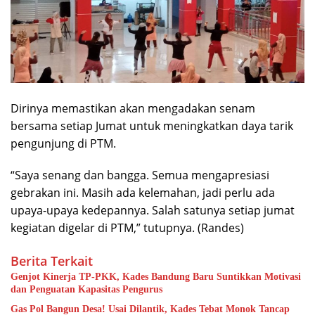
Dirinya memastikan akan mengadakan senam
bersama setiap Jumat untuk meningkatkan daya tarik
pengunjung di PTM.
“Saya senang dan bangga. Semua mengapresiasi
gebrakan ini. Masih ada kelemahan, jadi perlu ada
upaya-upaya kedepannya. Salah satunya setiap jumat
kegiatan digelar di PTM,” tutupnya. (Randes)
Berita Terkait
Genjot Kinerja TP-PKK, Kades Bandung Baru Suntikkan Motivasi
dan Penguatan Kapasitas Pengurus
Gas Pol Bangun Desa! Usai Dilantik, Kades Tebat Monok Tancap