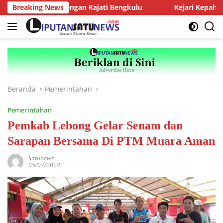
Langsung
diensi dengan Kajati Bengkulu
Breaking News
Kejari Kepahiang Tegaska
ke
konten
Beranda
Pemerintahan
Pemerintahan
Pemkab Lebong Gelar Senam dan
Sarapan Bersama Di PTM Muara Aman
Satunews
05/07/2024