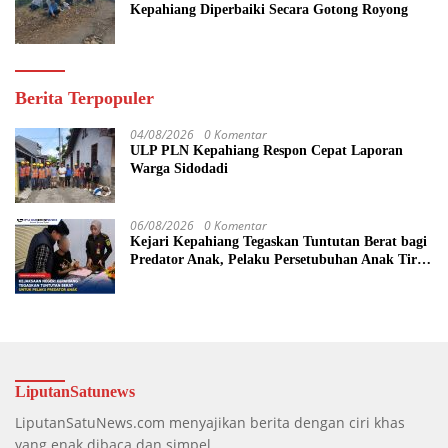
Kepahiang Diperbaiki Secara Gotong Royong
Berita Terpopuler
04/08/2026
0 Komentar
ULP PLN Kepahiang Respon Cepat Laporan
Warga Sidodadi
06/08/2026
0 Komentar
Kejari Kepahiang Tegaskan Tuntutan Berat bagi
Predator Anak, Pelaku Persetubuhan Anak Tiri
Dituntut 19 Tahun Penjara, Vonis Hakim 18
Tahun Penjara
LiputanSatunews
LiputanSatuNews.com menyajikan berita dengan ciri khas
yang enak dibaca dan simpel.