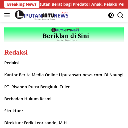
Langsung
iang Tegaskan Tuntutan Berat bagi Predator Anak, Pelaku Perset
Breaking News
ke
konten
Redaksi
Redaksi
Kantor Berita Media Online Liputansatunews.com Di Naungi
PT. Risando Putra Bengkulu Tulen
Berbadan Hukum Resmi
Struktur :
Direktur : Ferik Leorisando, M.H