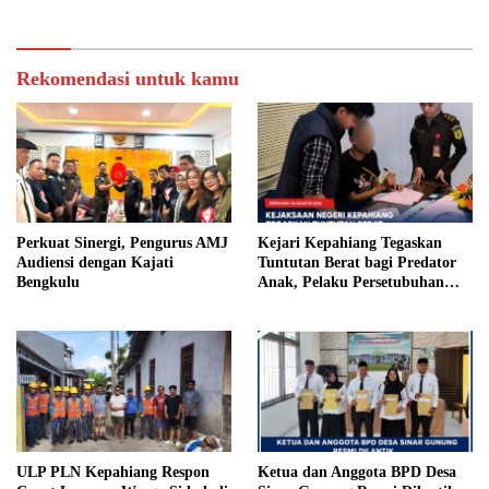
Rekomendasi untuk kamu
Perkuat Sinergi, Pengurus AMJ
Kejari Kepahiang Tegaskan
Audiensi dengan Kajati
Tuntutan Berat bagi Predator
Bengkulu
Anak, Pelaku Persetubuhan
Anak Tiri Dituntut 19 Tahun
Penjara, Vonis Hakim 18 Tahun
Penjara
ULP PLN Kepahiang Respon
Ketua dan Anggota BPD Desa