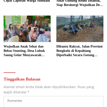
Cepat Laporan Warga Sidodadi
Sinar Gunung Resmi Dilantik,
Siap Bersinergi Wujudkan Desa
yang Maju
Wujudkan Anak Sehat dan
Dibantu Rakyat, Jalan Provinsi
Bebas Stunting, Desa Lubuk
Bengkulu di Kepahiang
Saung Gelar Musyawarah
Diperbaiki Secara Gotong
Bersama
Royong
Tinggalkan Balasan
Alamat email Anda tidak akan dipublikasikan.
Ruas yang
wajib ditandai
*