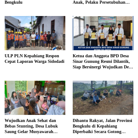
Bengkulu
Anak, Pelaku Persetubuhan
Anak Tiri Dituntut 19 Tahun
Penjara, Vonis Hakim 18 Tahun
Penjara
ULP PLN Kepahiang Respon
Ketua dan Anggota BPD Desa
Cepat Laporan Warga Sidodadi
Sinar Gunung Resmi Dilantik,
Siap Bersinergi Wujudkan Desa
yang Maju
Wujudkan Anak Sehat dan
Dibantu Rakyat, Jalan Provinsi
Bebas Stunting, Desa Lubuk
Bengkulu di Kepahiang
Saung Gelar Musyawarah
Diperbaiki Secara Gotong
Bersama
Royong