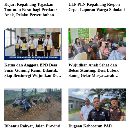
Kejari Kepahiang Tegaskan
ULP PLN Kepahiang Respon
Tuntutan Berat bagi Predator
Cepat Laporan Warga Sidodadi
Anak, Pelaku Persetubuhan
Anak Tiri Dituntut 19 Tahun
Penjara, Vonis Hakim 18 Tahun
Penjara
Ketua dan Anggota BPD Desa
Wujudkan Anak Sehat dan
Sinar Gunung Resmi Dilantik,
Bebas Stunting, Desa Lubuk
Siap Bersinergi Wujudkan Desa
Saung Gelar Musyawarah
yang Maju
Bersama
Dibantu Rakyat, Jalan Provinsi
Dugaan Kebocoran PAD