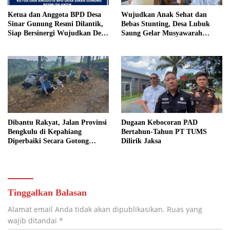
Ketua dan Anggota BPD Desa
Wujudkan Anak Sehat dan
Sinar Gunung Resmi Dilantik,
Bebas Stunting, Desa Lubuk
Siap Bersinergi Wujudkan Desa
Saung Gelar Musyawarah
yang Maju
Bersama
Dibantu Rakyat, Jalan Provinsi
Dugaan Kebocoran PAD
Bengkulu di Kepahiang
Bertahun-Tahun PT TUMS
Diperbaiki Secara Gotong
Dilirik Jaksa
Royong
Tinggalkan Balasan
Alamat email Anda tidak akan dipublikasikan.
Ruas yang
wajib ditandai
*