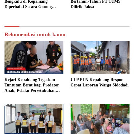
Bengkulu di Kepahiang
Bertahun-Tahun PT TUMS
Diperbaiki Secara Gotong
Dilirik Jaksa
Royong
Rekomendasi untuk kamu
Kejari Kepahiang Tegaskan
ULP PLN Kepahiang Respon
Tuntutan Berat bagi Predator
Cepat Laporan Warga Sidodadi
Anak, Pelaku Persetubuhan
Anak Tiri Dituntut 19 Tahun
Penjara, Vonis Hakim 18 Tahun
Penjara