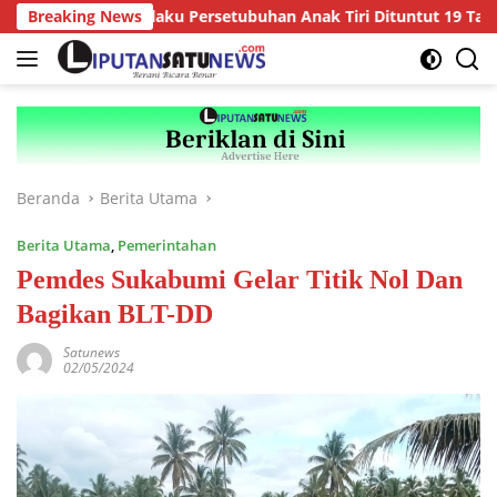
Langsung
r Anak, Pelaku Persetubuhan Anak Tiri Dituntut 19 Tahun Penjar
Breaking News
ke
konten
Beranda
Berita Utama
Berita Utama
,
Pemerintahan
Pemdes Sukabumi Gelar Titik Nol Dan
Bagikan BLT-DD
Satunews
02/05/2024