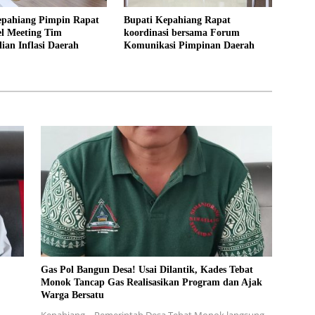
epahiang Pimpin Rapat
Bupati Kepahiang Rapat
el Meeting Tim
koordinasi bersama Forum
ian Inflasi Daerah
Komunikasi Pimpinan Daerah
Gas Pol Bangun Desa! Usai Dilantik, Kades Tebat
Monok Tancap Gas Realisasikan Program dan Ajak
Warga Bersatu
Kepahiang – Pemerintah Desa Tebat Monok langsung