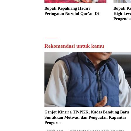
Bupati Kepahiang Hadiri
Bupati K
Peringatan Nuzulul Qur’an Di
High Lev
Pengendal
Rekomendasi untuk kamu
Genjot Kinerja TP-PKK, Kades Bandung Baru
Suntikkan Motivasi dan Penguatan Kapasitas
Pengurus
Kepahiang — Pemerintah Desa Bandung Baru,