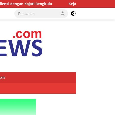
 Bengkulu
Kejari Kepahiang Tegaskan Tuntutan Berat bag
tyle