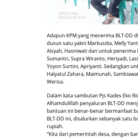
Adapun KPM yang menerima BLT-DD di 
dusun satu yakni Markusdia, Melly Yant
Aisyah, Hasniwati dan untuk penerima
Sumantri, Supra Wiranto, Heriyadi, Lasie
Yoyon Surtini, Apriyanti. Sedangkan un
Halyatul Zahara, Maimunah, Sambiawati,
Werisa.
Dalam kata sambutan Pjs Kades Eko R
Alhamdulillah penyaluran BLT-DD menje
bantuan ini benar-benar bermanfaat 
BLT-DD ini, disalurkan sebanyak satu bu
rupiah.
“Kita dari pemerintah desa, dengan b