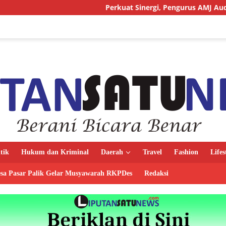
Perkuat Sinergi, Pengurus AMJ Audiensi dengan Kajati
itik
Hukum dan Kriminal
Daerah
Travel
Fashion
Lifes
sa Pasar Palik Gelar Musyawarah RKPDes
Redaksi