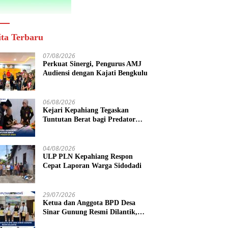
ita Terbaru
07/08/2026
Perkuat Sinergi, Pengurus AMJ
Audiensi dengan Kajati Bengkulu
06/08/2026
Kejari Kepahiang Tegaskan
Tuntutan Berat bagi Predator
Anak, Pelaku Persetubuhan Anak
Tiri Dituntut 19 Tahun Penjara,
Vonis Hakim 18 Tahun Penjara
04/08/2026
ULP PLN Kepahiang Respon
Cepat Laporan Warga Sidodadi
29/07/2026
Ketua dan Anggota BPD Desa
Sinar Gunung Resmi Dilantik,
Siap Bersinergi Wujudkan Desa