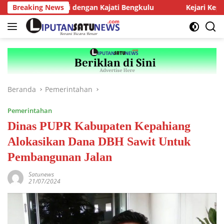
Langsung
AMJ Audiensi dengan Kajati Bengkulu
Breaking News
Kejari Kepahiang T
ke
konten
Beranda
Pemerintahan
Pemerintahan
Dinas PUPR Kabupaten Kepahiang
Alokasikan Dana DBH Sawit Untuk
Pembangunan Jalan
Satunews
21/07/2024