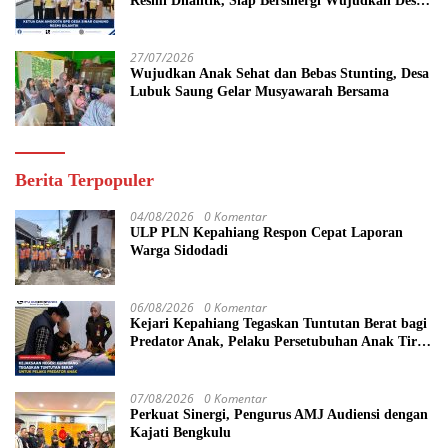
Resmi Dilantik, Siap Bersinergi Wujudkan Desa
yang Maju
27/07/2026
Wujudkan Anak Sehat dan Bebas Stunting, Desa
Lubuk Saung Gelar Musyawarah Bersama
Berita Terpopuler
04/08/2026
0 Komentar
ULP PLN Kepahiang Respon Cepat Laporan
Warga Sidodadi
06/08/2026
0 Komentar
Kejari Kepahiang Tegaskan Tuntutan Berat bagi
Predator Anak, Pelaku Persetubuhan Anak Tiri
Dituntut 19 Tahun Penjara, Vonis Hakim 18
Tahun Penjara
07/08/2026
0 Komentar
Perkuat Sinergi, Pengurus AMJ Audiensi dengan
Kajati Bengkulu