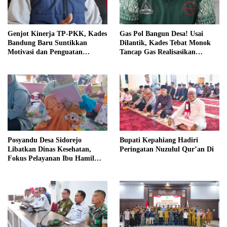
Genjot Kinerja TP-PKK, Kades
Gas Pol Bangun Desa! Usai
Bandung Baru Suntikkan
Dilantik, Kades Tebat Monok
Motivasi dan Penguatan
Tancap Gas Realisasikan
Kapasitas Pengurus
Program dan Ajak Warga
Bersatu
Posyandu Desa Sidorejo
Bupati Kepahiang Hadiri
Libatkan Dinas Kesehatan,
Peringatan Nuzulul Qur’an Di
Fokus Pelayanan Ibu Hamil
hingga Lansia