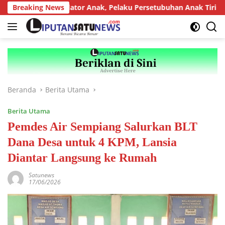
Langsung
 bagi Predator Anak, Pelaku Persetubuhan Anak Tiri Dituntut 19
Breaking News
ke
konten
Beranda
Berita Utama
Berita Utama
Pemdes Air Sempiang Salurkan BLT
Dana Desa untuk 4 KPM, Lansia
Diantar Langsung ke Rumah
Satunews
17/06/2026