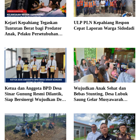
Kejari Kepahiang Tegaskan
ULP PLN Kepahiang Respon
Tuntutan Berat bagi Predator
Cepat Laporan Warga Sidodadi
Anak, Pelaku Persetubuhan
Anak Tiri Dituntut 19 Tahun
Penjara, Vonis Hakim 18 Tahun
Penjara
Ketua dan Anggota BPD Desa
Wujudkan Anak Sehat dan
Sinar Gunung Resmi Dilantik,
Bebas Stunting, Desa Lubuk
Siap Bersinergi Wujudkan Desa
Saung Gelar Musyawarah
yang Maju
Bersama