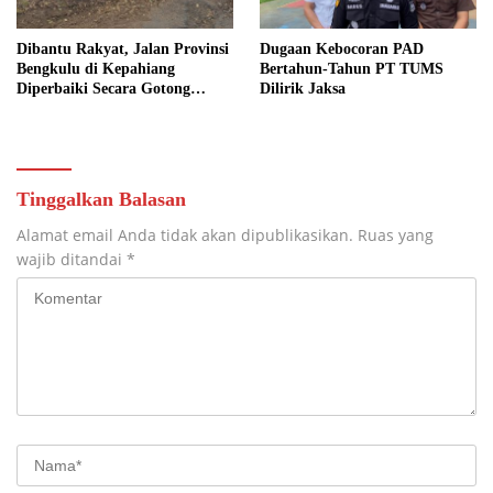
Dibantu Rakyat, Jalan Provinsi
Dugaan Kebocoran PAD
Bengkulu di Kepahiang
Bertahun-Tahun PT TUMS
Diperbaiki Secara Gotong
Dilirik Jaksa
Royong
Tinggalkan Balasan
Alamat email Anda tidak akan dipublikasikan.
Ruas yang
wajib ditandai
*