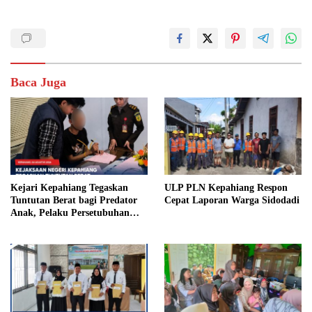
Baca Juga
Kejari Kepahiang Tegaskan
ULP PLN Kepahiang Respon
Tuntutan Berat bagi Predator
Cepat Laporan Warga Sidodadi
Anak, Pelaku Persetubuhan
Anak Tiri Dituntut 19 Tahun
Penjara, Vonis Hakim 18 Tahun
Penjara