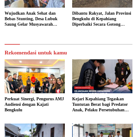
Wujudkan Anak Sehat dan
Dibantu Rakyat, Jalan Provinsi
Bebas Stunting, Desa Lubuk
Bengkulu di Kepahiang
Saung Gelar Musyawarah
Diperbaiki Secara Gotong
Bersama
Royong
Rekomendasi untuk kamu
Perkuat Sinergi, Pengurus AMJ
Kejari Kepahiang Tegaskan
Audiensi dengan Kajati
Tuntutan Berat bagi Predator
Bengkulu
Anak, Pelaku Persetubuhan
Anak Tiri Dituntut 19 Tahun
Penjara, Vonis Hakim 18 Tahun
Penjara