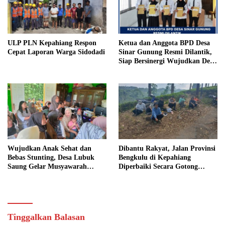
ULP PLN Kepahiang Respon
Ketua dan Anggota BPD Desa
Cepat Laporan Warga Sidodadi
Sinar Gunung Resmi Dilantik,
Siap Bersinergi Wujudkan Desa
yang Maju
Wujudkan Anak Sehat dan
Dibantu Rakyat, Jalan Provinsi
Bebas Stunting, Desa Lubuk
Bengkulu di Kepahiang
Saung Gelar Musyawarah
Diperbaiki Secara Gotong
Bersama
Royong
Tinggalkan Balasan