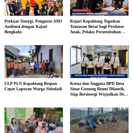
Perkuat Sinergi, Pengurus AMJ
Kejari Kepahiang Tegaskan
Audiensi dengan Kajati
Tuntutan Berat bagi Predator
Bengkulu
Anak, Pelaku Persetubuhan
Anak Tiri Dituntut 19 Tahun
Penjara, Vonis Hakim 18 Tahun
Penjara
ULP PLN Kepahiang Respon
Ketua dan Anggota BPD Desa
Cepat Laporan Warga Sidodadi
Sinar Gunung Resmi Dilantik,
Siap Bersinergi Wujudkan Desa
yang Maju