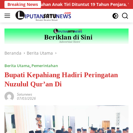
Langsung
u Persetubuhan Anak Tiri Dituntut 19 Tahun Penjara, Vonis Haki
Breaking News
ke
konten
Beranda
Berita Utama
Berita Utama
,
Pemerintahan
Bupati Kepahiang Hadiri Peringatan
Nuzulul Qur’an Di
Satunews
07/03/2026