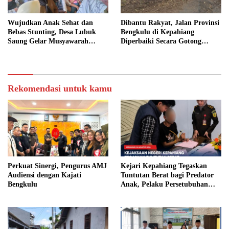
Wujudkan Anak Sehat dan
Dibantu Rakyat, Jalan Provinsi
Bebas Stunting, Desa Lubuk
Bengkulu di Kepahiang
Saung Gelar Musyawarah
Diperbaiki Secara Gotong
Bersama
Royong
Rekomendasi untuk kamu
Perkuat Sinergi, Pengurus AMJ
Kejari Kepahiang Tegaskan
Audiensi dengan Kajati
Tuntutan Berat bagi Predator
Bengkulu
Anak, Pelaku Persetubuhan
Anak Tiri Dituntut 19 Tahun
Penjara, Vonis Hakim 18 Tahun
Penjara