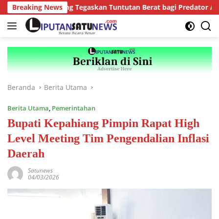
Langsung
ri Kepahiang Tegaskan Tuntutan Berat bagi Predator Anak, Pelak
Breaking News
ke
konten
Beranda
Berita Utama
Berita Utama
,
Pemerintahan
Bupati Kepahiang Pimpin Rapat High
Level Meeting Tim Pengendalian Inflasi
Daerah
Satunews
04/03/2026