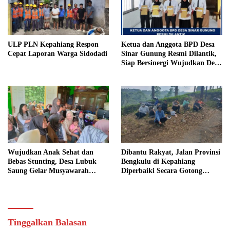
ULP PLN Kepahiang Respon
Ketua dan Anggota BPD Desa
Cepat Laporan Warga Sidodadi
Sinar Gunung Resmi Dilantik,
Siap Bersinergi Wujudkan Desa
yang Maju
Wujudkan Anak Sehat dan
Dibantu Rakyat, Jalan Provinsi
Bebas Stunting, Desa Lubuk
Bengkulu di Kepahiang
Saung Gelar Musyawarah
Diperbaiki Secara Gotong
Bersama
Royong
Tinggalkan Balasan