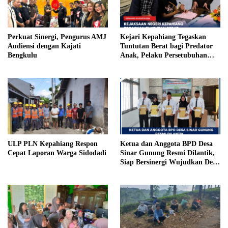
Perkuat Sinergi, Pengurus AMJ
Kejari Kepahiang Tegaskan
Audiensi dengan Kajati
Tuntutan Berat bagi Predator
Bengkulu
Anak, Pelaku Persetubuhan
Anak Tiri Dituntut 19 Tahun
Penjara, Vonis Hakim 18 Tahun
Penjara
ULP PLN Kepahiang Respon
Ketua dan Anggota BPD Desa
Cepat Laporan Warga Sidodadi
Sinar Gunung Resmi Dilantik,
Siap Bersinergi Wujudkan Desa
yang Maju