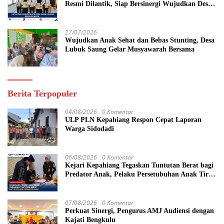
Resmi Dilantik, Siap Bersinergi Wujudkan Desa
yang Maju
27/07/2026
Wujudkan Anak Sehat dan Bebas Stunting, Desa
Lubuk Saung Gelar Musyawarah Bersama
Berita Terpopuler
04/08/2026
0 Komentar
ULP PLN Kepahiang Respon Cepat Laporan
Warga Sidodadi
06/08/2026
0 Komentar
Kejari Kepahiang Tegaskan Tuntutan Berat bagi
Predator Anak, Pelaku Persetubuhan Anak Tiri
Dituntut 19 Tahun Penjara, Vonis Hakim 18
Tahun Penjara
07/08/2026
0 Komentar
Perkuat Sinergi, Pengurus AMJ Audiensi dengan
Kajati Bengkulu