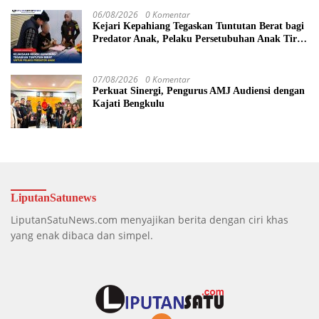
06/08/2026
0 Komentar
Kejari Kepahiang Tegaskan Tuntutan Berat bagi
Predator Anak, Pelaku Persetubuhan Anak Tiri
Dituntut 19 Tahun Penjara, Vonis Hakim 18
Tahun Penjara
07/08/2026
0 Komentar
Perkuat Sinergi, Pengurus AMJ Audiensi dengan
Kajati Bengkulu
LiputanSatunews
LiputanSatuNews.com menyajikan berita dengan ciri khas
yang enak dibaca dan simpel.