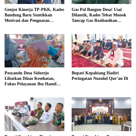
Genjot Kinerja TP-PKK, Kades
Gas Pol Bangun Desa! Usai
Bandung Baru Suntikkan
Dilantik, Kades Tebat Monok
Motivasi dan Penguatan
Tancap Gas Realisasikan
Kapasitas Pengurus
Program dan Ajak Warga
Bersatu
Posyandu Desa Sidorejo
Bupati Kepahiang Hadiri
Libatkan Dinas Kesehatan,
Peringatan Nuzulul Qur’an Di
Fokus Pelayanan Ibu Hamil
hingga Lansia