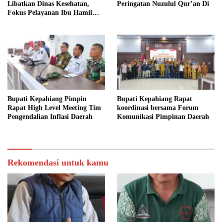
Libatkan Dinas Kesehatan,
Peringatan Nuzulul Qur’an Di
Fokus Pelayanan Ibu Hamil
hingga Lansia
Bupati Kepahiang Pimpin
Bupati Kepahiang Rapat
Rapat High Level Meeting Tim
koordinasi bersama Forum
Pengendalian Inflasi Daerah
Komunikasi Pimpinan Daerah
Rekomendasi untuk kamu