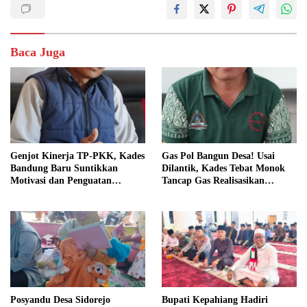
Baca Juga
Genjot Kinerja TP-PKK, Kades
Gas Pol Bangun Desa! Usai
Bandung Baru Suntikkan
Dilantik, Kades Tebat Monok
Motivasi dan Penguatan
Tancap Gas Realisasikan
Kapasitas Pengurus
Program dan Ajak Warga
Bersatu
Posyandu Desa Sidorejo
Bupati Kepahiang Hadiri