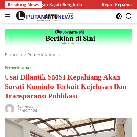
Langsung
diensi dengan Kajati Bengkulu
Breaking News
Kejari Kepahiang Tegaska
ke
konten
Beranda
Pemerintahan
Pemerintahan
Usai Dilantik SMSI Kepahiang Akan
Surati Kominfo Terkait Kejelasan Dan
Transparansi Publikasi
Satunews
28/09/2024