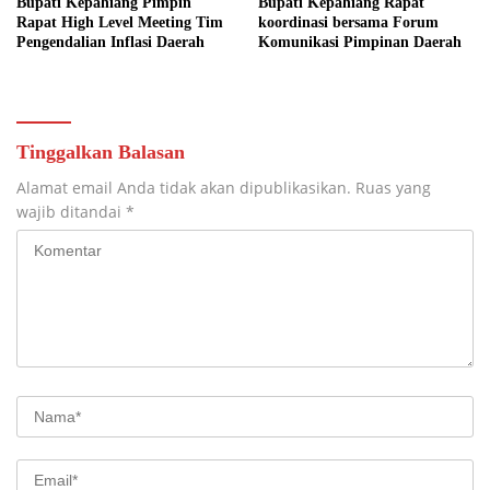
Bupati Kepahiang Pimpin
Bupati Kepahiang Rapat
Rapat High Level Meeting Tim
koordinasi bersama Forum
Pengendalian Inflasi Daerah
Komunikasi Pimpinan Daerah
Tinggalkan Balasan
Alamat email Anda tidak akan dipublikasikan.
Ruas yang
wajib ditandai
*