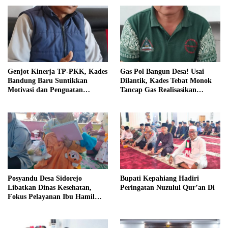
Genjot Kinerja TP-PKK, Kades
Gas Pol Bangun Desa! Usai
Bandung Baru Suntikkan
Dilantik, Kades Tebat Monok
Motivasi dan Penguatan
Tancap Gas Realisasikan
Kapasitas Pengurus
Program dan Ajak Warga
Bersatu
Posyandu Desa Sidorejo
Bupati Kepahiang Hadiri
Libatkan Dinas Kesehatan,
Peringatan Nuzulul Qur’an Di
Fokus Pelayanan Ibu Hamil
hingga Lansia