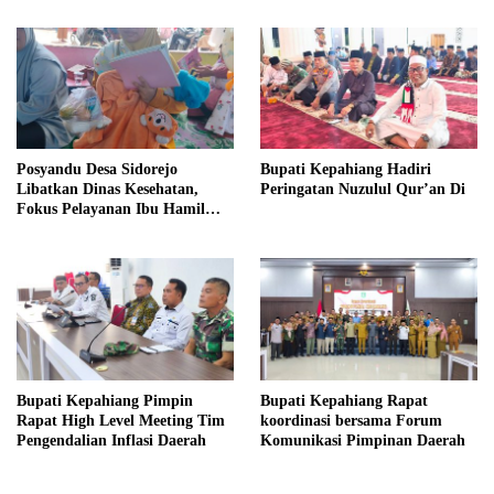
Bersatu
Posyandu Desa Sidorejo
Bupati Kepahiang Hadiri
Libatkan Dinas Kesehatan,
Peringatan Nuzulul Qur’an Di
Fokus Pelayanan Ibu Hamil
hingga Lansia
Bupati Kepahiang Pimpin
Bupati Kepahiang Rapat
Rapat High Level Meeting Tim
koordinasi bersama Forum
Pengendalian Inflasi Daerah
Komunikasi Pimpinan Daerah