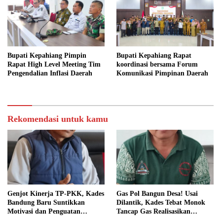
Bupati Kepahiang Pimpin
Bupati Kepahiang Rapat
Rapat High Level Meeting Tim
koordinasi bersama Forum
Pengendalian Inflasi Daerah
Komunikasi Pimpinan Daerah
Rekomendasi untuk kamu
Genjot Kinerja TP-PKK, Kades
Gas Pol Bangun Desa! Usai
Bandung Baru Suntikkan
Dilantik, Kades Tebat Monok
Motivasi dan Penguatan
Tancap Gas Realisasikan
Kapasitas Pengurus
Program dan Ajak Warga