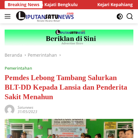
Langsung
ensi dengan Kajati Bengkulu
Breaking News
Kejari Kepahiang Tegaskan 
ke
konten
Beranda
Pemerintahan
Pemerintahan
Pemdes Lebong Tambang Salurkan
BLT-DD Kepada Lansia dan Penderita
Sakit Menahun
Satunews
31/05/2023