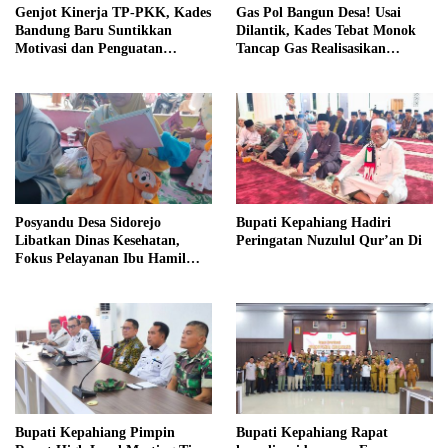
Genjot Kinerja TP-PKK, Kades
Gas Pol Bangun Desa! Usai
Bandung Baru Suntikkan
Dilantik, Kades Tebat Monok
Motivasi dan Penguatan
Tancap Gas Realisasikan
Kapasitas Pengurus
Program dan Ajak Warga
Bersatu
Posyandu Desa Sidorejo
Bupati Kepahiang Hadiri
Libatkan Dinas Kesehatan,
Peringatan Nuzulul Qur’an Di
Fokus Pelayanan Ibu Hamil
hingga Lansia
Bupati Kepahiang Pimpin
Bupati Kepahiang Rapat