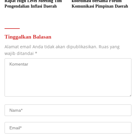
Rapat High Level Meeting Tim
koordinasi bersama Forum
Pengendalian Inflasi Daerah
Komunikasi Pimpinan Daerah
Tinggalkan Balasan
Alamat email Anda tidak akan dipublikasikan.
Ruas yang
wajib ditandai
*