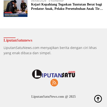
06/08/2026
0 Komentar
Kejari Kepahiang Tegaskan Tuntutan Berat bagi
Predator Anak, Pelaku Persetubuhan Anak Tiri
Dituntut 19 Tahun Penjara, Vonis Hakim 18
Tahun Penjara
LiputanSatunews
LiputanSatuNews.com menyajikan berita dengan ciri khas
yang enak dibaca dan simpel.
LiputanSatuNews.com @ 2025