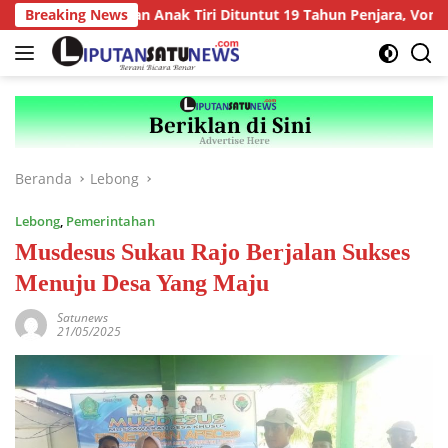
Langsung
setubuhan Anak Tiri Dituntut 19 Tahun Penjara, Vonis Hakim 18 
Breaking News
ke
konten
Beranda
Lebong
Lebong
,
Pemerintahan
Musdesus Sukau Rajo Berjalan Sukses
Menuju Desa Yang Maju
Satunews
21/05/2025