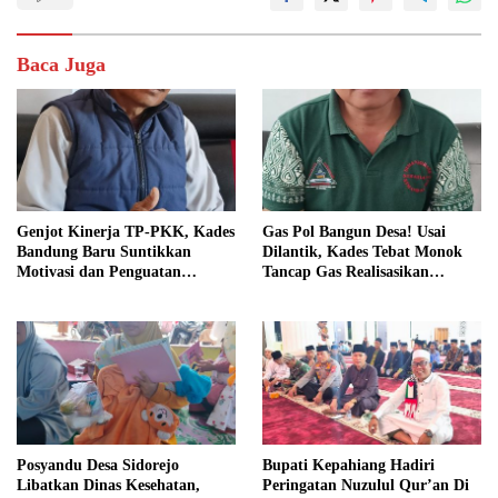
Baca Juga
Genjot Kinerja TP-PKK, Kades
Gas Pol Bangun Desa! Usai
Bandung Baru Suntikkan
Dilantik, Kades Tebat Monok
Motivasi dan Penguatan
Tancap Gas Realisasikan
Kapasitas Pengurus
Program dan Ajak Warga
Bersatu
Posyandu Desa Sidorejo
Bupati Kepahiang Hadiri
Libatkan Dinas Kesehatan,
Peringatan Nuzulul Qur’an Di