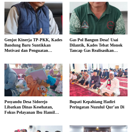
Genjot Kinerja TP-PKK, Kades
Gas Pol Bangun Desa! Usai
Bandung Baru Suntikkan
Dilantik, Kades Tebat Monok
Motivasi dan Penguatan
Tancap Gas Realisasikan
Kapasitas Pengurus
Program dan Ajak Warga
Bersatu
Posyandu Desa Sidorejo
Bupati Kepahiang Hadiri
Libatkan Dinas Kesehatan,
Peringatan Nuzulul Qur’an Di
Fokus Pelayanan Ibu Hamil
hingga Lansia