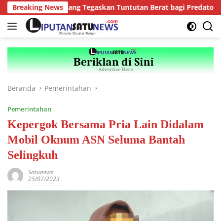
Langsung
ejari Kepahiang Tegaskan Tuntutan Berat bagi Predator Anak, Pe
Breaking News
ke
konten
Beranda
Pemerintahan
Pemerintahan
Kepergok Bersama Pria Lain Didalam
Mobil Oknum ASN Seluma Bantah
Selingkuh
Satunews
25/07/2023