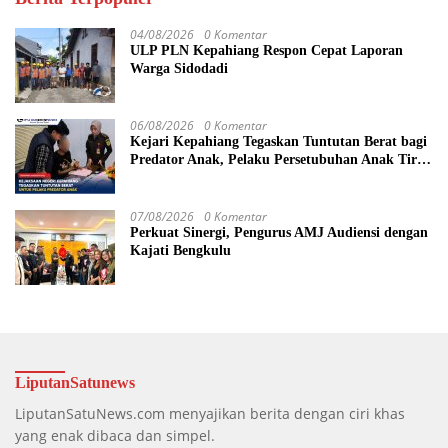
04/08/2026
0 Komentar
ULP PLN Kepahiang Respon Cepat Laporan
Warga Sidodadi
06/08/2026
0 Komentar
Kejari Kepahiang Tegaskan Tuntutan Berat bagi
Predator Anak, Pelaku Persetubuhan Anak Tiri
Dituntut 19 Tahun Penjara, Vonis Hakim 18
Tahun Penjara
07/08/2026
0 Komentar
Perkuat Sinergi, Pengurus AMJ Audiensi dengan
Kajati Bengkulu
LiputanSatunews
LiputanSatuNews.com menyajikan berita dengan ciri khas
yang enak dibaca dan simpel.