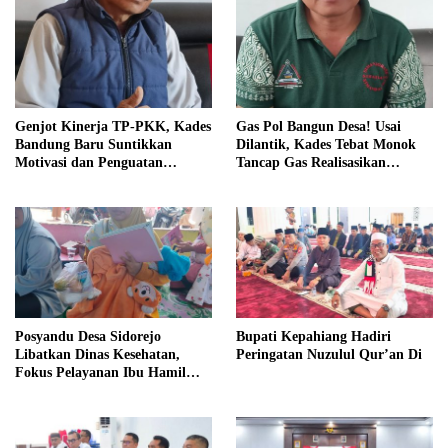
Genjot Kinerja TP-PKK, Kades
Gas Pol Bangun Desa! Usai
Bandung Baru Suntikkan
Dilantik, Kades Tebat Monok
Motivasi dan Penguatan
Tancap Gas Realisasikan
Kapasitas Pengurus
Program dan Ajak Warga
Bersatu
Posyandu Desa Sidorejo
Bupati Kepahiang Hadiri
Libatkan Dinas Kesehatan,
Peringatan Nuzulul Qur’an Di
Fokus Pelayanan Ibu Hamil
hingga Lansia