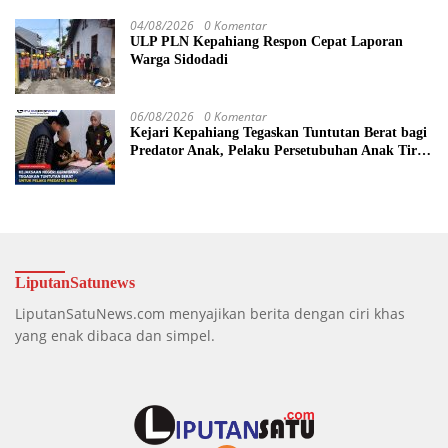
04/08/2026
0 Komentar
ULP PLN Kepahiang Respon Cepat Laporan
Warga Sidodadi
06/08/2026
0 Komentar
Kejari Kepahiang Tegaskan Tuntutan Berat bagi
Predator Anak, Pelaku Persetubuhan Anak Tiri
Dituntut 19 Tahun Penjara, Vonis Hakim 18
Tahun Penjara
LiputanSatunews
LiputanSatuNews.com menyajikan berita dengan ciri khas
yang enak dibaca dan simpel.