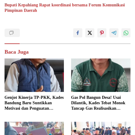
Bupati Kepahiang Rapat koordinasi bersama Forum Komunikasi
Pimpinan Daerah
Baca Juga
Genjot Kinerja TP-PKK, Kades
Gas Pol Bangun Desa! Usai
Bandung Baru Suntikkan
Dilantik, Kades Tebat Monok
Motivasi dan Penguatan
Tancap Gas Realisasikan
Kapasitas Pengurus
Program dan Ajak Warga
Bersatu