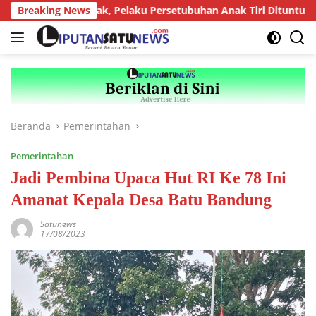
Langsung
tor Anak, Pelaku Persetubuhan Anak Tiri Dituntut 19 Tahun Penj
Breaking News
ke
konten
Beranda
Pemerintahan
Pemerintahan
Jadi Pembina Upaca Hut RI Ke 78 Ini
Amanat Kepala Desa Batu Bandung
Satunews
17/08/2023