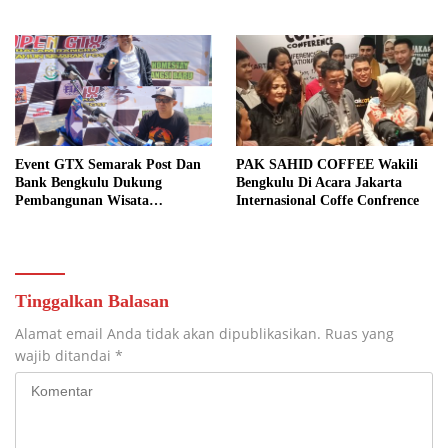
Kepahiang
Event GTX Semarak Post Dan
PAK SAHID COFFEE Wakili
Bank Bengkulu Dukung
Bengkulu Di Acara Jakarta
Pembangunan Wisata
Internasional Coffe Confrence
Kepahiang
Tinggalkan Balasan
Alamat email Anda tidak akan dipublikasikan.
Ruas yang
wajib ditandai
*