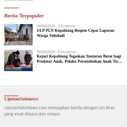
Berita Terpopuler
04/08/2026
0 Komentar
ULP PLN Kepahiang Respon Cepat Laporan
Warga Sidodadi
06/08/2026
0 Komentar
Kejari Kepahiang Tegaskan Tuntutan Berat bagi
Predator Anak, Pelaku Persetubuhan Anak Tiri
Dituntut 19 Tahun Penjara, Vonis Hakim 18
Tahun Penjara
LiputanSatunews
LiputanSatuNews.com menyajikan berita dengan ciri khas
yang enak dibaca dan simpel.