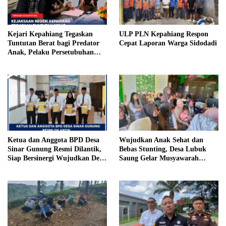
Kejari Kepahiang Tegaskan
ULP PLN Kepahiang Respon
Tuntutan Berat bagi Predator
Cepat Laporan Warga Sidodadi
Anak, Pelaku Persetubuhan
Anak Tiri Dituntut 19 Tahun
Penjara, Vonis Hakim 18 Tahun
Penjara
Ketua dan Anggota BPD Desa
Wujudkan Anak Sehat dan
Sinar Gunung Resmi Dilantik,
Bebas Stunting, Desa Lubuk
Siap Bersinergi Wujudkan Desa
Saung Gelar Musyawarah
yang Maju
Bersama