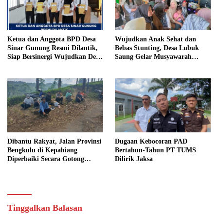
Ketua dan Anggota BPD Desa
Wujudkan Anak Sehat dan
Sinar Gunung Resmi Dilantik,
Bebas Stunting, Desa Lubuk
Siap Bersinergi Wujudkan Desa
Saung Gelar Musyawarah
yang Maju
Bersama
Dibantu Rakyat, Jalan Provinsi
Dugaan Kebocoran PAD
Bengkulu di Kepahiang
Bertahun-Tahun PT TUMS
Diperbaiki Secara Gotong
Dilirik Jaksa
Royong
Tinggalkan Balasan