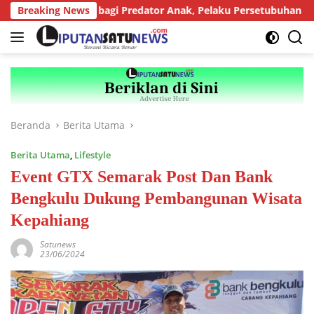
Langsung
an Berat bagi Predator Anak, Pelaku Persetubuhan Anak Tiri Dit
Breaking News
ke
konten
Beranda
Berita Utama
Berita Utama
,
Lifestyle
Event GTX Semarak Post Dan Bank
Bengkulu Dukung Pembangunan Wisata
Kepahiang
Satunews
23/06/2024