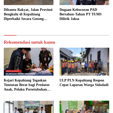
Dibantu Rakyat, Jalan Provinsi
Dugaan Kebocoran PAD
Bengkulu di Kepahiang
Bertahun-Tahun PT TUMS
Diperbaiki Secara Gotong
Dilirik Jaksa
Royong
Rekomendasi untuk kamu
Kejari Kepahiang Tegaskan
ULP PLN Kepahiang Respon
Tuntutan Berat bagi Predator
Cepat Laporan Warga Sidodadi
Anak, Pelaku Persetubuhan
Anak Tiri Dituntut 19 Tahun
Penjara, Vonis Hakim 18 Tahun
Penjara