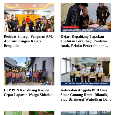
Perkuat Sinergi, Pengurus AMJ
Kejari Kepahiang Tegaskan
Audiensi dengan Kajati
Tuntutan Berat bagi Predator
Bengkulu
Anak, Pelaku Persetubuhan
Anak Tiri Dituntut 19 Tahun
Penjara, Vonis Hakim 18 Tahun
Penjara
ULP PLN Kepahiang Respon
Ketua dan Anggota BPD Desa
Cepat Laporan Warga Sidodadi
Sinar Gunung Resmi Dilantik,
Siap Bersinergi Wujudkan Desa
yang Maju