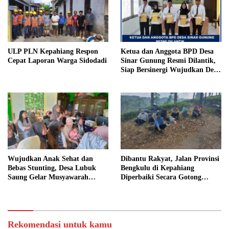
ULP PLN Kepahiang Respon
Ketua dan Anggota BPD Desa
Cepat Laporan Warga Sidodadi
Sinar Gunung Resmi Dilantik,
Siap Bersinergi Wujudkan Desa
yang Maju
Wujudkan Anak Sehat dan
Dibantu Rakyat, Jalan Provinsi
Bebas Stunting, Desa Lubuk
Bengkulu di Kepahiang
Saung Gelar Musyawarah
Diperbaiki Secara Gotong
Bersama
Royong
Rekomendasi untuk kamu