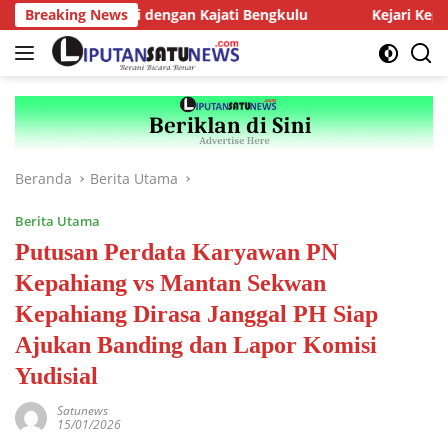
Langsung
MJ Audiensi dengan Kajati Bengkulu
Breaking News
Kejari Kepahiang Te
ke
konten
Beranda
Berita Utama
Berita Utama
Putusan Perdata Karyawan PN
Kepahiang vs Mantan Sekwan
Kepahiang Dirasa Janggal PH Siap
Ajukan Banding dan Lapor Komisi
Yudisial
Satunews
15/01/2026