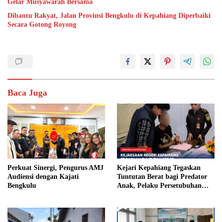
Gelar Musyawarah Bersama
Dibantu Rakyat, Jalan Provinsi Bengkulu di Kepahiang Diperbaiki
Secara Gotong Royong
Baca Juga
Perkuat Sinergi, Pengurus AMJ
Kejari Kepahiang Tegaskan
Audiensi dengan Kajati
Tuntutan Berat bagi Predator
Bengkulu
Anak, Pelaku Persetubuhan
Anak Tiri Dituntut 19 Tahun
Penjara, Vonis Hakim 18 Tahun
Penjara