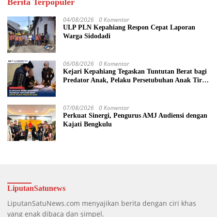
Berita Terpopuler
04/08/2026
0 Komentar
ULP PLN Kepahiang Respon Cepat Laporan
Warga Sidodadi
06/08/2026
0 Komentar
Kejari Kepahiang Tegaskan Tuntutan Berat bagi
Predator Anak, Pelaku Persetubuhan Anak Tiri
Dituntut 19 Tahun Penjara, Vonis Hakim 18
Tahun Penjara
07/08/2026
0 Komentar
Perkuat Sinergi, Pengurus AMJ Audiensi dengan
Kajati Bengkulu
LiputanSatunews
LiputanSatuNews.com menyajikan berita dengan ciri khas
yang enak dibaca dan simpel.