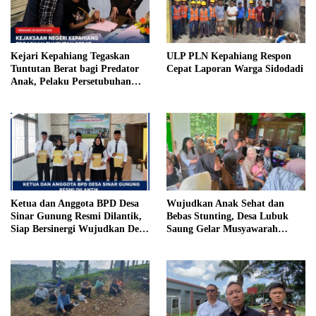
Kejari Kepahiang Tegaskan
ULP PLN Kepahiang Respon
Tuntutan Berat bagi Predator
Cepat Laporan Warga Sidodadi
Anak, Pelaku Persetubuhan
Anak Tiri Dituntut 19 Tahun
Penjara, Vonis Hakim 18 Tahun
Penjara
Ketua dan Anggota BPD Desa
Wujudkan Anak Sehat dan
Sinar Gunung Resmi Dilantik,
Bebas Stunting, Desa Lubuk
Siap Bersinergi Wujudkan Desa
Saung Gelar Musyawarah
yang Maju
Bersama