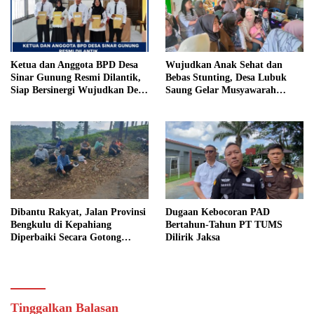
Ketua dan Anggota BPD Desa
Wujudkan Anak Sehat dan
Sinar Gunung Resmi Dilantik,
Bebas Stunting, Desa Lubuk
Siap Bersinergi Wujudkan Desa
Saung Gelar Musyawarah
yang Maju
Bersama
Dibantu Rakyat, Jalan Provinsi
Dugaan Kebocoran PAD
Bengkulu di Kepahiang
Bertahun-Tahun PT TUMS
Diperbaiki Secara Gotong
Dilirik Jaksa
Royong
Tinggalkan Balasan