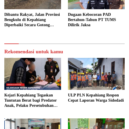
Dibantu Rakyat, Jalan Provinsi
Dugaan Kebocoran PAD
Bengkulu di Kepahiang
Bertahun-Tahun PT TUMS
Diperbaiki Secara Gotong
Dilirik Jaksa
Royong
Rekomendasi untuk kamu
Kejari Kepahiang Tegaskan
ULP PLN Kepahiang Respon
Tuntutan Berat bagi Predator
Cepat Laporan Warga Sidodadi
Anak, Pelaku Persetubuhan
Anak Tiri Dituntut 19 Tahun
Penjara, Vonis Hakim 18 Tahun
Penjara