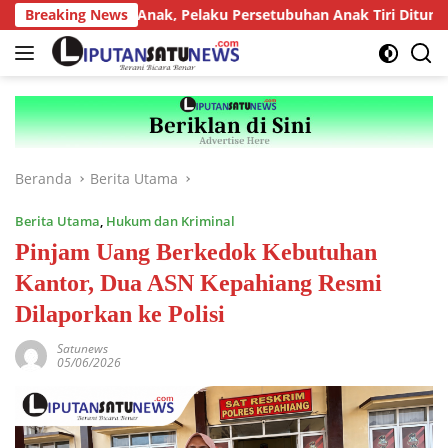
Langsung
i Predator Anak, Pelaku Persetubuhan Anak Tiri Dituntut 19 Tah
Breaking News
ke
konten
Beranda
Berita Utama
Berita Utama
,
Hukum dan Kriminal
Pinjam Uang Berkedok Kebutuhan
Kantor, Dua ASN Kepahiang Resmi
Dilaporkan ke Polisi
Satunews
05/06/2026