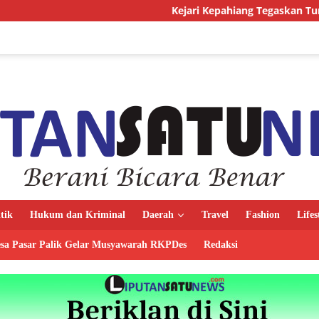
Kejari Kepahiang Tegaskan Tuntutan Berat bagi 
itik
Hukum dan Kriminal
Daerah
Travel
Fashion
Lifes
sa Pasar Palik Gelar Musyawarah RKPDes
Redaksi