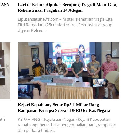
a ASN
Lari di Kebun Alpukat Berujung Tragedi Maut Gita,
Rekonstruksi Pragakan 14 Adegan
Liputansatunews.com – Misteri kematian tragis Gita
Fitri Ramadani (25) mulai terurai. Rekonstruksi yang
digelar Polres…
Kejari Kepahiang Setor Rp5,1 Miliar Uang
Rampasan Korupsi Setwan DPRD ke Kas Negara
tri
KEPAHIANG – Kejaksaan Negeri (Kejari) Kabupaten
e
Kepahiang merilis hasil pengembalian uang rampasan
dari perkara tindak…