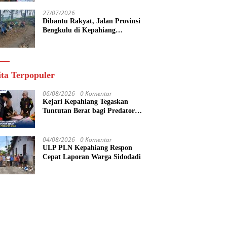
27/07/2026
Dibantu Rakyat, Jalan Provinsi
Bengkulu di Kepahiang
Diperbaiki Secara Gotong Royong
ita Terpopuler
06/08/2026
0 Komentar
Kejari Kepahiang Tegaskan
Tuntutan Berat bagi Predator
Anak, Pelaku Persetubuhan Anak
Tiri Dituntut 19 Tahun Penjara,
Vonis Hakim 18 Tahun Penjara
04/08/2026
0 Komentar
ULP PLN Kepahiang Respon
Cepat Laporan Warga Sidodadi