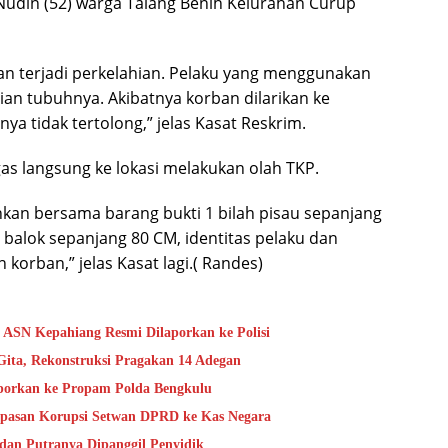
 Nudin (52) warga Talang Benih Kelurahan Curup
an terjadi perkelahian. Pelaku yang menggunakan
an tubuhnya. Akibatnya korban dilarikan ke
tidak tertolong,” jelas Kasat Reskrim.
as langsung ke lokasi melakukan olah TKP.
kan bersama barang bukti 1 bilah pisau sepanjang
 balok sepanjang 80 CM, identitas pelaku dan
 korban,” jelas Kasat lagi.( Randes)
ASN Kepahiang Resmi Dilaporkan ke Polisi
Gita, Rekonstruksi Pragakan 14 Adegan
aporkan ke Propam Polda Bengkulu
mpasan Korupsi Setwan DPRD ke Kas Negara
an Putranya Dipanggil Penyidik