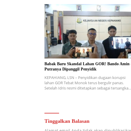
Babak Baru Skandal Lahan GOR! Bando Amin
Putranya Dipanggil Penyidik
KEPAHIANG, LSN – Penyidikan dugaan korupsi
lahan GOR Tebat Monok terus bergulir panas.
Setelah Idris resmi ditetapkan sebagai tersangka
Tinggalkan Balasan
Alamat email Anda tidak akan dipublikasika