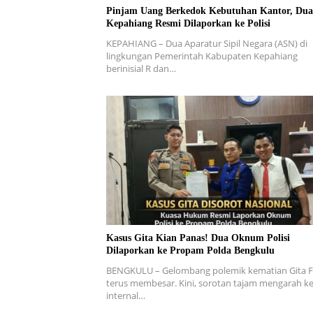
Pinjam Uang Berkedok Kebutuhan Kantor, Du
Kepahiang Resmi Dilaporkan ke Polisi
KEPAHIANG – Dua Aparatur Sipil Negara (ASN) di
lingkungan Pemerintah Kabupaten Kepahiang
berinisial R dan…
Kasus Gita Kian Panas! Dua Oknum Polisi
Dilaporkan ke Propam Polda Bengkulu
BENGKULU – Gelombang polemik kematian Gita Fi
terus membesar. Kini, sorotan tajam mengarah k
internal…