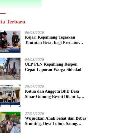
ita Terbaru
06/08/2026
Kejari Kepahiang Tegaskan
Tuntutan Berat bagi Predator
Anak, Pelaku Persetubuhan Anak
Tiri Dituntut 19 Tahun Penjara,
Vonis Hakim 18 Tahun Penjara
04/08/2026
ULP PLN Kepahiang Respon
Cepat Laporan Warga Sidodadi
29/07/2026
Ketua dan Anggota BPD Desa
Sinar Gunung Resmi Dilantik,
Siap Bersinergi Wujudkan Desa
yang Maju
27/07/2026
Wujudkan Anak Sehat dan Bebas
Stunting, Desa Lubuk Saung
Gelar Musyawarah Bersama