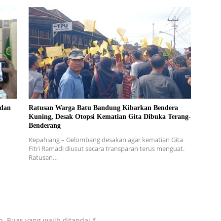
 dan
Ratusan Warga Batu Bandung Kibarkan Bendera
Kuning, Desak Otopsi Kematian Gita Dibuka Terang-
Benderang
Kepahiang – Gelombang desakan agar kematian Gita
…
Fitri Ramadi diusut secara transparan terus menguat.
Ratusan…
n.
Ruas yang wajib ditandai
*