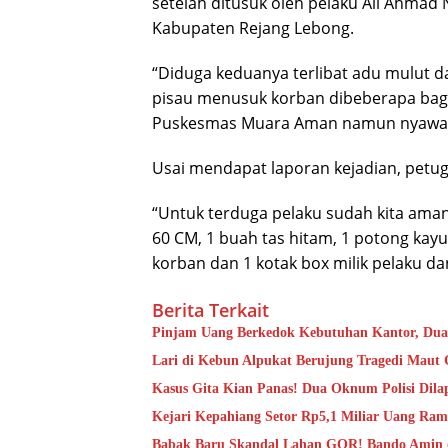
setelah ditusuk oleh pelaku Ali Ahmad
Kabupaten Rejang Lebong.
“Diduga keduanya terlibat adu mulut d
pisau menusuk korban dibeberapa bagi
Puskesmas Muara Aman namun nyawanya 
Usai mendapat laporan kejadian, petug
“Untuk terduga pelaku sudah kita aman
60 CM, 1 buah tas hitam, 1 potong kayu
korban dan 1 kotak box milik pelaku dan
Berita Terkait
Pinjam Uang Berkedok Kebutuhan Kantor, Dua 
Lari di Kebun Alpukat Berujung Tragedi Maut 
Kasus Gita Kian Panas! Dua Oknum Polisi Dil
Kejari Kepahiang Setor Rp5,1 Miliar Uang Ra
Babak Baru Skandal Lahan GOR! Bando Amin d