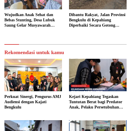
Wujudkan Anak Sehat dan
Dibantu Rakyat, Jalan Provinsi
Bebas Stunting, Desa Lubuk
Bengkulu di Kepahiang
Saung Gelar Musyawarah
Diperbaiki Secara Gotong
Bersama
Royong
Rekomendasi untuk kamu
Perkuat Sinergi, Pengurus AMJ
Kejari Kepahiang Tegaskan
Audiensi dengan Kajati
Tuntutan Berat bagi Predator
Bengkulu
Anak, Pelaku Persetubuhan
Anak Tiri Dituntut 19 Tahun
Penjara, Vonis Hakim 18 Tahun
Penjara