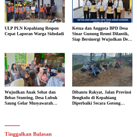
ULP PLN Kepahiang Respon
Ketua dan Anggota BPD Desa
Cepat Laporan Warga Sidodadi
Sinar Gunung Resmi Dilantik,
Siap Bersinergi Wujudkan Desa
yang Maju
Wujudkan Anak Sehat dan
Dibantu Rakyat, Jalan Provinsi
Bebas Stunting, Desa Lubuk
Bengkulu di Kepahiang
Saung Gelar Musyawarah
Diperbaiki Secara Gotong
Bersama
Royong
Tinggalkan Balasan