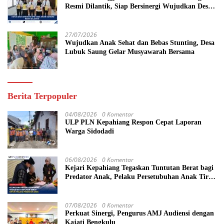
Resmi Dilantik, Siap Bersinergi Wujudkan Desa
yang Maju
27/07/2026
Wujudkan Anak Sehat dan Bebas Stunting, Desa
Lubuk Saung Gelar Musyawarah Bersama
Berita Terpopuler
04/08/2026
0 Komentar
ULP PLN Kepahiang Respon Cepat Laporan
Warga Sidodadi
06/08/2026
0 Komentar
Kejari Kepahiang Tegaskan Tuntutan Berat bagi
Predator Anak, Pelaku Persetubuhan Anak Tiri
Dituntut 19 Tahun Penjara, Vonis Hakim 18
Tahun Penjara
07/08/2026
0 Komentar
Perkuat Sinergi, Pengurus AMJ Audiensi dengan
Kajati Bengkulu