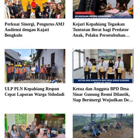
Perkuat Sinergi, Pengurus AMJ
Kejari Kepahiang Tegaskan
Audiensi dengan Kajati
Tuntutan Berat bagi Predator
Bengkulu
Anak, Pelaku Persetubuhan
Anak Tiri Dituntut 19 Tahun
Penjara, Vonis Hakim 18 Tahun
Penjara
ULP PLN Kepahiang Respon
Ketua dan Anggota BPD Desa
Cepat Laporan Warga Sidodadi
Sinar Gunung Resmi Dilantik,
Siap Bersinergi Wujudkan Desa
yang Maju