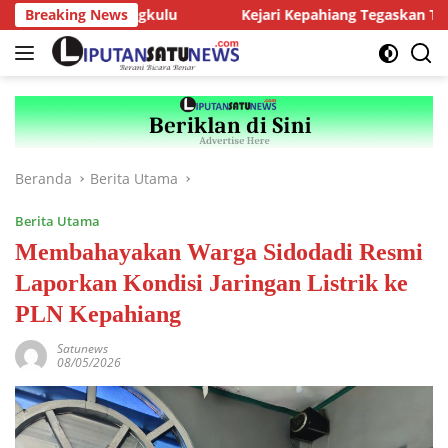
Langsung
Kajati Bengkulu
Breaking News
Kejari Kepahiang Tegaskan Tuntutan Ber
ke
konten
Beranda
Berita Utama
Berita Utama
Membahayakan Warga Sidodadi Resmi
Laporkan Kondisi Jaringan Listrik ke
PLN Kepahiang
Satunews
08/05/2026