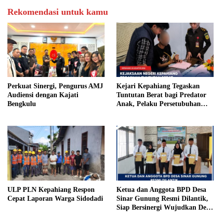
Rekomendasi untuk kamu
Perkuat Sinergi, Pengurus AMJ
Kejari Kepahiang Tegaskan
Audiensi dengan Kajati
Tuntutan Berat bagi Predator
Bengkulu
Anak, Pelaku Persetubuhan
Anak Tiri Dituntut 19 Tahun
Penjara, Vonis Hakim 18 Tahun
Penjara
ULP PLN Kepahiang Respon
Ketua dan Anggota BPD Desa
Cepat Laporan Warga Sidodadi
Sinar Gunung Resmi Dilantik,
Siap Bersinergi Wujudkan Desa
yang Maju