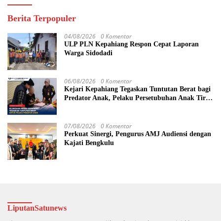
Berita Terpopuler
04/08/2026
0 Komentar
ULP PLN Kepahiang Respon Cepat Laporan
Warga Sidodadi
06/08/2026
0 Komentar
Kejari Kepahiang Tegaskan Tuntutan Berat bagi
Predator Anak, Pelaku Persetubuhan Anak Tiri
Dituntut 19 Tahun Penjara, Vonis Hakim 18
Tahun Penjara
07/08/2026
0 Komentar
Perkuat Sinergi, Pengurus AMJ Audiensi dengan
Kajati Bengkulu
LiputanSatunews