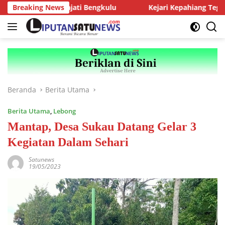
Langsung
engan Kajati Bengkulu
Breaking News
Kejari Kepahiang Tegaskan Tuntut
ke
konten
Beranda
Berita Utama
Berita Utama
,
Lebong
Mantap, Desa Sukau Datang Gelar 3
Kegiatan Dalam Sehari
Satunews
19/05/2023