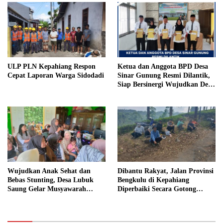
Penjara
ULP PLN Kepahiang Respon
Ketua dan Anggota BPD Desa
Cepat Laporan Warga Sidodadi
Sinar Gunung Resmi Dilantik,
Siap Bersinergi Wujudkan Desa
yang Maju
Wujudkan Anak Sehat dan
Dibantu Rakyat, Jalan Provinsi
Bebas Stunting, Desa Lubuk
Bengkulu di Kepahiang
Saung Gelar Musyawarah
Diperbaiki Secara Gotong
Bersama
Royong