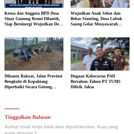
Ketua dan Anggota BPD Desa
Wujudkan Anak Sehat dan
Sinar Gunung Resmi Dilantik,
Bebas Stunting, Desa Lubuk
Siap Bersinergi Wujudkan Desa
Saung Gelar Musyawarah
yang Maju
Bersama
Dibantu Rakyat, Jalan Provinsi
Dugaan Kebocoran PAD
Bengkulu di Kepahiang
Bertahun-Tahun PT TUMS
Diperbaiki Secara Gotong
Dilirik Jaksa
Royong
Tinggalkan Balasan
Alamat email Anda tidak akan dipublikasikan.
Ruas yang
wajib ditandai
*