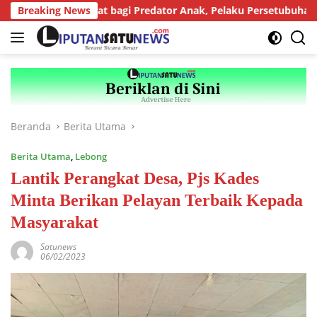
Langsung
untutan Berat bagi Predator Anak, Pelaku Persetubuhan Anak Tir
Breaking News
ke
konten
Beranda
Berita Utama
Berita Utama
,
Lebong
Lantik Perangkat Desa, Pjs Kades
Minta Berikan Pelayan Terbaik Kepada
Masyarakat
Satunews
06/02/2023