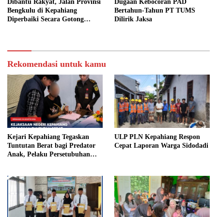
Dibantu Rakyat, Jalan Provinsi
Dugaan Kebocoran PAD
Bengkulu di Kepahiang
Bertahun-Tahun PT TUMS
Diperbaiki Secara Gotong
Dilirik Jaksa
Royong
Rekomendasi untuk kamu
Kejari Kepahiang Tegaskan
ULP PLN Kepahiang Respon
Tuntutan Berat bagi Predator
Cepat Laporan Warga Sidodadi
Anak, Pelaku Persetubuhan
Anak Tiri Dituntut 19 Tahun
Penjara, Vonis Hakim 18 Tahun
Penjara