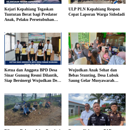
Kejari Kepahiang Tegaskan
ULP PLN Kepahiang Respon
Tuntutan Berat bagi Predator
Cepat Laporan Warga Sidodadi
Anak, Pelaku Persetubuhan
Anak Tiri Dituntut 19 Tahun
Penjara, Vonis Hakim 18 Tahun
Penjara
Ketua dan Anggota BPD Desa
Wujudkan Anak Sehat dan
Sinar Gunung Resmi Dilantik,
Bebas Stunting, Desa Lubuk
Siap Bersinergi Wujudkan Desa
Saung Gelar Musyawarah
yang Maju
Bersama