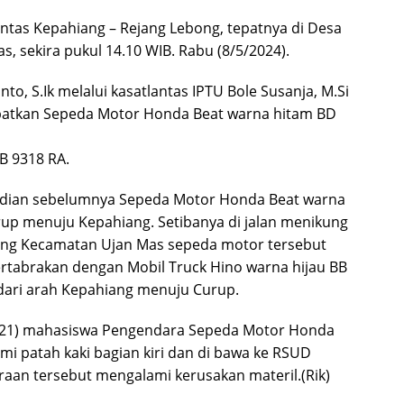
lintas Kepahiang – Rejang Lebong, tepatnya di Desa
 sekira pukul 14.10 WIB. Rabu (8/5/2024).
o, S.Ik melalui kasatlantas IPTU Bole Susanja, M.Si
batkan Sepeda Motor Honda Beat warna hitam BD
B 9318 RA.
ejadian sebelumnya Sepeda Motor Honda Beat warna
rup menuju Kepahiang. Setibanya di jalan menikung
ng Kecamatan Ujan Mas sepeda motor tersebut
bertabrakan dengan Mobil Truck Hino warna hijau BB
dari arah Kepahiang menuju Curup.
ko (21) mahasiswa Pengendara Sepeda Motor Honda
i patah kaki bagian kiri dan di bawa ke RSUD
aan tersebut mengalami kerusakan materil.(Rik)