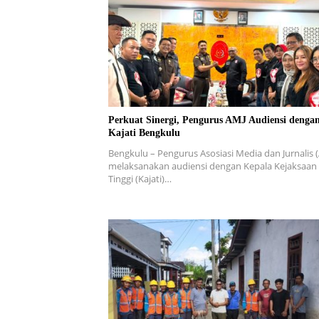
Perkuat Sinergi, Pengurus AMJ Audiensi denga
Kajati Bengkulu
Bengkulu – Pengurus Asosiasi Media dan Jurnalis 
melaksanakan audiensi dengan Kepala Kejaksaan
Tinggi (Kajati)…