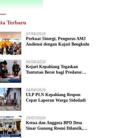
ita Terbaru
07/08/2026
Perkuat Sinergi, Pengurus AMJ
Audiensi dengan Kajati Bengkulu
06/08/2026
Kejari Kepahiang Tegaskan
Tuntutan Berat bagi Predator
Anak, Pelaku Persetubuhan Anak
Tiri Dituntut 19 Tahun Penjara,
Vonis Hakim 18 Tahun Penjara
04/08/2026
ULP PLN Kepahiang Respon
Cepat Laporan Warga Sidodadi
29/07/2026
Ketua dan Anggota BPD Desa
Sinar Gunung Resmi Dilantik,
Siap Bersinergi Wujudkan Desa