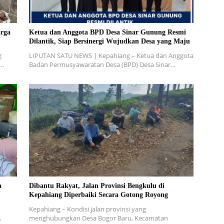
rga
Ketua dan Anggota BPD Desa Sinar Gunung Resmi
Dilantik, Siap Bersinergi Wujudkan Desa yang Maju
g
LIPUTAN SATU NEWS | Kepahiang – Ketua dan Anggota
W…
Badan Permusyawaratan Desa (BPD) Desa Sinar…
a
Dibantu Rakyat, Jalan Provinsi Bengkulu di
Kepahiang Diperbaiki Secara Gotong Royong
Kepahiang – Kondisi jalan provinsi yang
,
menghubungkan Desa Bogor Baru, Kecamatan