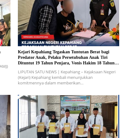
n
Kejari Kepahiang Tegaskan Tuntutan Berat bagi
Predator Anak, Pelaku Persetubuhan Anak Tiri
Dituntut 19 Tahun Penjara, Vonis Hakim 18 Tahun
(AMJ)
Penjara
LIPUTAN SATU NEWS | Kepahiang – Kejaksaan Negeri
(Kejari) Kepahiang kembali menunjukkan
komitmennya dalam memberikan…