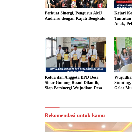
Perkuat Sinergi, Pengurus AMJ
Kejari K
Audiensi dengan Kajati Bengkulu
Tuntutan 
Anak, Pe
Tiri Ditu
Vonis Ha
Ketua dan Anggota BPD Desa
Wujudkan
Sinar Gunung Resmi Dilantik,
Stunting
Siap Bersinergi Wujudkan Desa
Gelar Mu
yang Maju
Rekomendasi untuk kamu