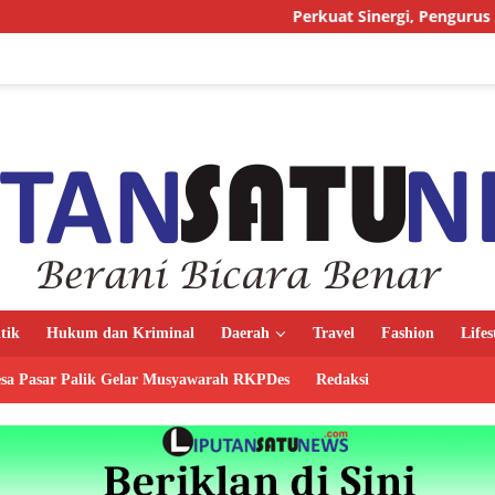
Perkuat Sinergi, Pengurus AMJ Audiensi den
itik
Hukum dan Kriminal
Daerah
Travel
Fashion
Lifes
sa Pasar Palik Gelar Musyawarah RKPDes
Redaksi