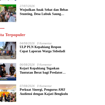
yang Maju
27/07/2026
Wujudkan Anak Sehat dan Bebas
Stunting, Desa Lubuk Saung
Gelar Musyawarah Bersama
ita Terpopuler
04/08/2026
0 Komentar
ULP PLN Kepahiang Respon
Cepat Laporan Warga Sidodadi
06/08/2026
0 Komentar
Kejari Kepahiang Tegaskan
Tuntutan Berat bagi Predator
Anak, Pelaku Persetubuhan Anak
Tiri Dituntut 19 Tahun Penjara,
Vonis Hakim 18 Tahun Penjara
07/08/2026
0 Komentar
Perkuat Sinergi, Pengurus AMJ
Audiensi dengan Kajati Bengkulu