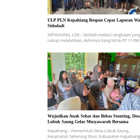
ULP PLN Kepahiang Respon Cepat Laporan Wa
Sidodadi
KEPAHIANG, LSN – Setelah melalui rangkaian yan
cukup melelahkan, Akhirnya tiang listrik RT 11 R
Wujudkan Anak Sehat dan Bebas Stunting, Des
Lubuk Saung Gelar Musyawarah Bersama
Kepahiang – Pemerintah Desa Lubuk Saung,
Kecamatan Seberang Musi, Kabupaten Kepahiang