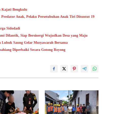
n Kajati Bengkulu
 Predator Anak, Pelaku Persetubuhan Anak Tiri Dituntut 19
rga Sidodadi
mi Dilantik, Siap Bersinergi Wujudkan Desa yang Maju
sa Lubuk Saung Gelar Musyawarah Bersama
epahiang Diperbaiki Secara Gotong Royong