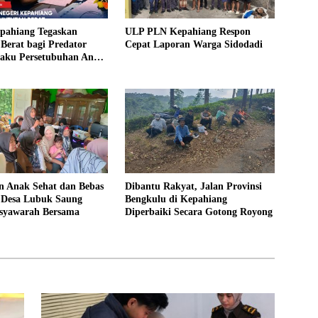
epahiang Tegaskan
ULP PLN Kepahiang Respon
Berat bagi Predator
Cepat Laporan Warga Sidodadi
laku Persetubuhan Anak
ntut 19 Tahun Penjara,
kim 18 Tahun Penjara
 Anak Sehat dan Bebas
Dibantu Rakyat, Jalan Provinsi
, Desa Lubuk Saung
Bengkulu di Kepahiang
syawarah Bersama
Diperbaiki Secara Gotong Royong