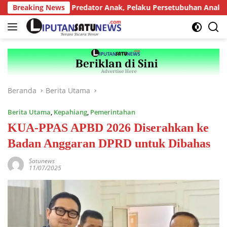
Langsung
Berat bagi Predator Anak, Pelaku Persetubuhan Anak Tiri Ditunt
Breaking News
ke
konten
Beranda
Berita Utama
Berita Utama
,
Kepahiang
,
Pemerintahan
KUA-PPAS APBD 2026 Diserahkan ke
Badan Anggaran DPRD untuk Dibahas
Satunews
11/07/2025