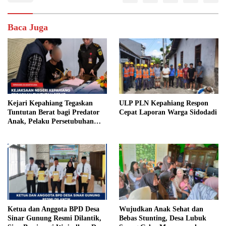
Baca Juga
Kejari Kepahiang Tegaskan
ULP PLN Kepahiang Respon
Tuntutan Berat bagi Predator
Cepat Laporan Warga Sidodadi
Anak, Pelaku Persetubuhan
Anak Tiri Dituntut 19 Tahun
Penjara, Vonis Hakim 18 Tahun
Penjara
Ketua dan Anggota BPD Desa
Wujudkan Anak Sehat dan
Sinar Gunung Resmi Dilantik,
Bebas Stunting, Desa Lubuk