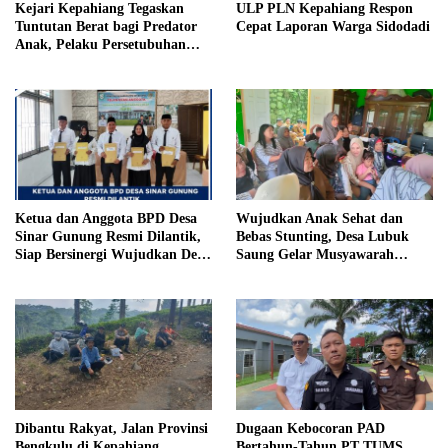
Kejari Kepahiang Tegaskan
ULP PLN Kepahiang Respon
Tuntutan Berat bagi Predator
Cepat Laporan Warga Sidodadi
Anak, Pelaku Persetubuhan
Anak Tiri Dituntut 19 Tahun
Penjara, Vonis Hakim 18 Tahun
Penjara
Ketua dan Anggota BPD Desa
Wujudkan Anak Sehat dan
Sinar Gunung Resmi Dilantik,
Bebas Stunting, Desa Lubuk
Siap Bersinergi Wujudkan Desa
Saung Gelar Musyawarah
yang Maju
Bersama
Dibantu Rakyat, Jalan Provinsi
Dugaan Kebocoran PAD
Bengkulu di Kepahiang
Bertahun-Tahun PT TUMS