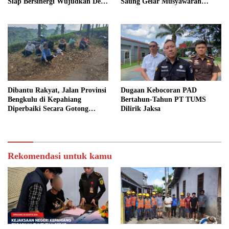
Siap Bersinergi Wujudkan Desa
Saung Gelar Musyawarah
yang Maju
Bersama
Dibantu Rakyat, Jalan Provinsi
Dugaan Kebocoran PAD
Bengkulu di Kepahiang
Bertahun-Tahun PT TUMS
Diperbaiki Secara Gotong
Dilirik Jaksa
Royong
Rekomendasi untuk kamu