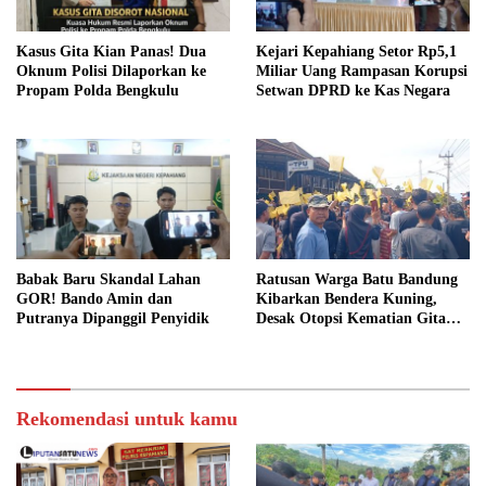
Kasus Gita Kian Panas! Dua
Kejari Kepahiang Setor Rp5,1
Oknum Polisi Dilaporkan ke
Miliar Uang Rampasan Korupsi
Propam Polda Bengkulu
Setwan DPRD ke Kas Negara
Babak Baru Skandal Lahan
Ratusan Warga Batu Bandung
GOR! Bando Amin dan
Kibarkan Bendera Kuning,
Putranya Dipanggil Penyidik
Desak Otopsi Kematian Gita
Dibuka Terang-Benderang
Rekomendasi untuk kamu