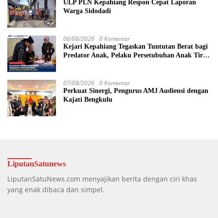
ULP PLN Kepahiang Respon Cepat Laporan
Warga Sidodadi
06/08/2026
0 Komentar
Kejari Kepahiang Tegaskan Tuntutan Berat bagi
Predator Anak, Pelaku Persetubuhan Anak Tiri
Dituntut 19 Tahun Penjara, Vonis Hakim 18
Tahun Penjara
07/08/2026
0 Komentar
Perkuat Sinergi, Pengurus AMJ Audiensi dengan
Kajati Bengkulu
LiputanSatunews
LiputanSatuNews.com menyajikan berita dengan ciri khas
yang enak dibaca dan simpel.