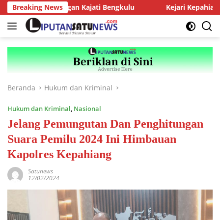
Langsung
Audiensi dengan Kajati Bengkulu
Breaking News
Kejari Kepahiang Tegas
ke
konten
Beranda
Hukum dan Kriminal
Hukum dan Kriminal
,
Nasional
Jelang Pemungutan Dan Penghitungan
Suara Pemilu 2024 Ini Himbauan
Kapolres Kepahiang
Satunews
12/02/2024