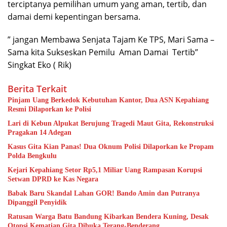
terciptanya pemilihan umum yang aman, tertib, dan
damai demi kepentingan bersama.
” jangan Membawa Senjata Tajam Ke TPS, Mari Sama –
Sama kita Sukseskan Pemilu Aman Damai Tertib”
Singkat Eko ( Rik)
Berita Terkait
Pinjam Uang Berkedok Kebutuhan Kantor, Dua ASN Kepahiang
Resmi Dilaporkan ke Polisi
Lari di Kebun Alpukat Berujung Tragedi Maut Gita, Rekonstruksi
Pragakan 14 Adegan
Kasus Gita Kian Panas! Dua Oknum Polisi Dilaporkan ke Propam
Polda Bengkulu
Kejari Kepahiang Setor Rp5,1 Miliar Uang Rampasan Korupsi
Setwan DPRD ke Kas Negara
Babak Baru Skandal Lahan GOR! Bando Amin dan Putranya
Dipanggil Penyidik
Ratusan Warga Batu Bandung Kibarkan Bendera Kuning, Desak
Otopsi Kematian Gita Dibuka Terang-Benderang