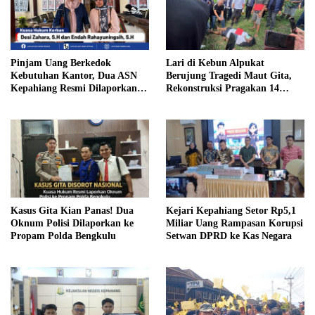
Pinjam Uang Berkedok
Lari di Kebun Alpukat
Kebutuhan Kantor, Dua ASN
Berujung Tragedi Maut Gita,
Kepahiang Resmi Dilaporkan
Rekonstruksi Pragakan 14
ke Polisi
Adegan
Kasus Gita Kian Panas! Dua
Kejari Kepahiang Setor Rp5,1
Oknum Polisi Dilaporkan ke
Miliar Uang Rampasan Korupsi
Propam Polda Bengkulu
Setwan DPRD ke Kas Negara