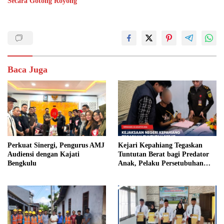
Secara Gotong Royong
Baca Juga
Perkuat Sinergi, Pengurus AMJ
Kejari Kepahiang Tegaskan
Audiensi dengan Kajati
Tuntutan Berat bagi Predator
Bengkulu
Anak, Pelaku Persetubuhan
Anak Tiri Dituntut 19 Tahun
Penjara, Vonis Hakim 18 Tahun
Penjara