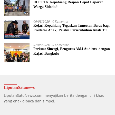
ULP PLN Kepahiang Respon Cepat Laporan
Warga Sidodadi
06/08/2026
0 Komentar
Kejari Kepahiang Tegaskan Tuntutan Berat bagi
Predator Anak, Pelaku Persetubuhan Anak Tiri
Dituntut 19 Tahun Penjara, Vonis Hakim 18
Tahun Penjara
07/08/2026
0 Komentar
Perkuat Sinergi, Pengurus AMJ Audiensi dengan
Kajati Bengkulu
LiputanSatunews
LiputanSatuNews.com menyajikan berita dengan ciri khas
yang enak dibaca dan simpel.