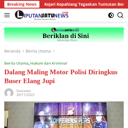
Langsung
gkulu
Breaking News
Kejari Kepahiang Tegaskan Tuntutan Berat bagi Pr
ke
konten
Beranda
Berita Utama
Berita Utama
,
Hukum dan Kriminal
Dalang Maling Motor Polisi Diringkus
Buser Elang Jupi
Satunews
30/11/2022