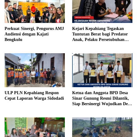
Perkuat Sinergi, Pengurus AMJ
Kejari Kepahiang Tegaskan
Audiensi dengan Kajati
Tuntutan Berat bagi Predator
Bengkulu
Anak, Pelaku Persetubuhan
Anak Tiri Dituntut 19 Tahun
Penjara, Vonis Hakim 18 Tahun
Penjara
ULP PLN Kepahiang Respon
Ketua dan Anggota BPD Desa
Cepat Laporan Warga Sidodadi
Sinar Gunung Resmi Dilantik,
Siap Bersinergi Wujudkan Desa
yang Maju