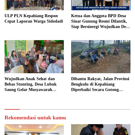
ULP PLN Kepahiang Respon
Ketua dan Anggota BPD Desa
Cepat Laporan Warga Sidodadi
Sinar Gunung Resmi Dilantik,
Siap Bersinergi Wujudkan Desa
yang Maju
Wujudkan Anak Sehat dan
Dibantu Rakyat, Jalan Provinsi
Bebas Stunting, Desa Lubuk
Bengkulu di Kepahiang
Saung Gelar Musyawarah
Diperbaiki Secara Gotong
Bersama
Royong
Rekomendasi untuk kamu