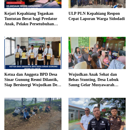
Kejari Kepahiang Tegaskan
ULP PLN Kepahiang Respon
Tuntutan Berat bagi Predator
Cepat Laporan Warga Sidodadi
Anak, Pelaku Persetubuhan
Anak Tiri Dituntut 19 Tahun
Penjara, Vonis Hakim 18 Tahun
Penjara
Ketua dan Anggota BPD Desa
Wujudkan Anak Sehat dan
Sinar Gunung Resmi Dilantik,
Bebas Stunting, Desa Lubuk
Siap Bersinergi Wujudkan Desa
Saung Gelar Musyawarah
yang Maju
Bersama