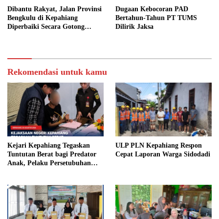
Dibantu Rakyat, Jalan Provinsi
Dugaan Kebocoran PAD
Bengkulu di Kepahiang
Bertahun-Tahun PT TUMS
Diperbaiki Secara Gotong
Dilirik Jaksa
Royong
Rekomendasi untuk kamu
Kejari Kepahiang Tegaskan
ULP PLN Kepahiang Respon
Tuntutan Berat bagi Predator
Cepat Laporan Warga Sidodadi
Anak, Pelaku Persetubuhan
Anak Tiri Dituntut 19 Tahun
Penjara, Vonis Hakim 18 Tahun
Penjara