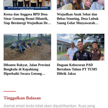
Ketua dan Anggota BPD Desa
Wujudkan Anak Sehat dan
Sinar Gunung Resmi Dilantik,
Bebas Stunting, Desa Lubuk
Siap Bersinergi Wujudkan Desa
Saung Gelar Musyawarah
yang Maju
Bersama
Dibantu Rakyat, Jalan Provinsi
Dugaan Kebocoran PAD
Bengkulu di Kepahiang
Bertahun-Tahun PT TUMS
Diperbaiki Secara Gotong
Dilirik Jaksa
Royong
Tinggalkan Balasan
Alamat email Anda tidak akan dipublikasikan.
Ruas yang