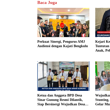
Baca Juga
Perkuat Sinergi, Pengurus AMJ
Kejari K
Audiensi dengan Kajati Bengkulu
Tuntutan 
Anak, Pe
Tiri Ditu
Vonis Ha
Ketua dan Anggota BPD Desa
Wujudkan
Sinar Gunung Resmi Dilantik,
Stunting
Siap Bersinergi Wujudkan Desa
Gelar Mu
yang Maju