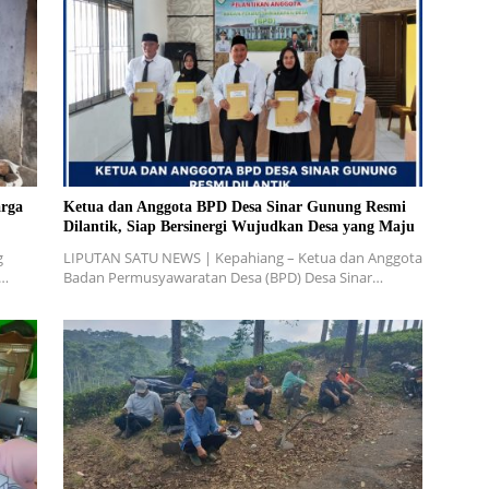
rga
Ketua dan Anggota BPD Desa Sinar Gunung Resmi
Dilantik, Siap Bersinergi Wujudkan Desa yang Maju
g
LIPUTAN SATU NEWS | Kepahiang – Ketua dan Anggota
W…
Badan Permusyawaratan Desa (BPD) Desa Sinar…