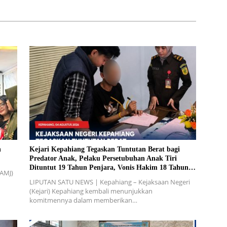
n
Kejari Kepahiang Tegaskan Tuntutan Berat bagi
Predator Anak, Pelaku Persetubuhan Anak Tiri
Dituntut 19 Tahun Penjara, Vonis Hakim 18 Tahun
(AMJ)
Penjara
LIPUTAN SATU NEWS | Kepahiang – Kejaksaan Negeri
(Kejari) Kepahiang kembali menunjukkan
komitmennya dalam memberikan…