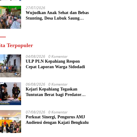
yang Maju
27/07/2026
Wujudkan Anak Sehat dan Bebas
Stunting, Desa Lubuk Saung
Gelar Musyawarah Bersama
ita Terpopuler
04/08/2026
0 Komentar
ULP PLN Kepahiang Respon
Cepat Laporan Warga Sidodadi
06/08/2026
0 Komentar
Kejari Kepahiang Tegaskan
Tuntutan Berat bagi Predator
Anak, Pelaku Persetubuhan Anak
Tiri Dituntut 19 Tahun Penjara,
Vonis Hakim 18 Tahun Penjara
07/08/2026
0 Komentar
Perkuat Sinergi, Pengurus AMJ
Audiensi dengan Kajati Bengkulu