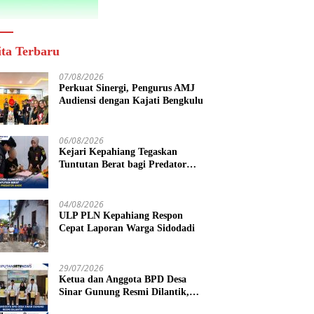
ita Terbaru
07/08/2026
Perkuat Sinergi, Pengurus AMJ
Audiensi dengan Kajati Bengkulu
06/08/2026
Kejari Kepahiang Tegaskan
Tuntutan Berat bagi Predator
Anak, Pelaku Persetubuhan Anak
Tiri Dituntut 19 Tahun Penjara,
Vonis Hakim 18 Tahun Penjara
04/08/2026
ULP PLN Kepahiang Respon
Cepat Laporan Warga Sidodadi
29/07/2026
Ketua dan Anggota BPD Desa
Sinar Gunung Resmi Dilantik,
Siap Bersinergi Wujudkan Desa