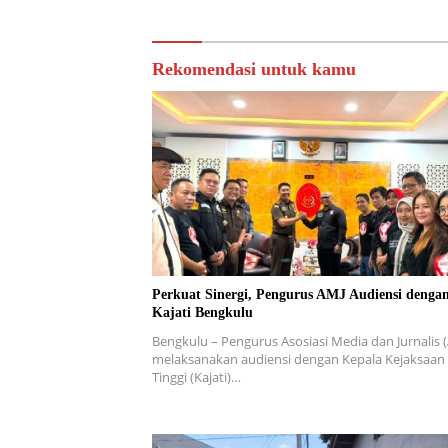
Rekomendasi untuk kamu
Perkuat Sinergi, Pengurus AMJ Audiensi denga
Kajati Bengkulu
Bengkulu – Pengurus Asosiasi Media dan Jurnalis 
melaksanakan audiensi dengan Kepala Kejaksaan
Tinggi (Kajati)…