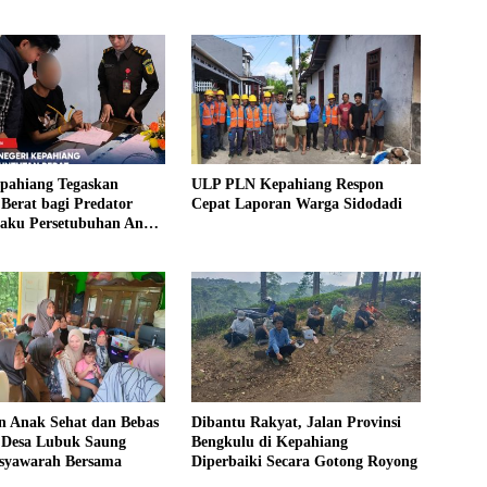
epahiang Tegaskan
ULP PLN Kepahiang Respon
Berat bagi Predator
Cepat Laporan Warga Sidodadi
laku Persetubuhan Anak
ntut 19 Tahun Penjara,
kim 18 Tahun Penjara
 Anak Sehat dan Bebas
Dibantu Rakyat, Jalan Provinsi
, Desa Lubuk Saung
Bengkulu di Kepahiang
syawarah Bersama
Diperbaiki Secara Gotong Royong