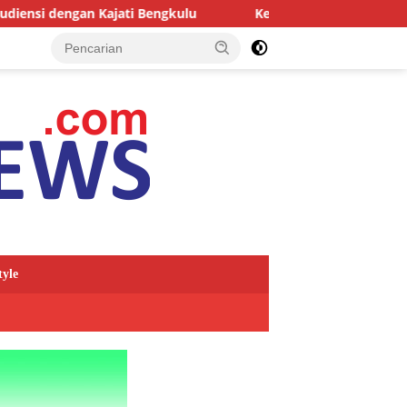
jati Bengkulu
Kejari Kepahiang Tegaskan Tuntutan Berat
tyle