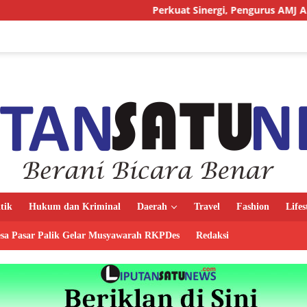
Perkuat Sinergi, Pengurus AMJ Audiensi dengan Ka
itik
Hukum dan Kriminal
Daerah
Travel
Fashion
Lifes
sa Pasar Palik Gelar Musyawarah RKPDes
Redaksi