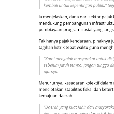
kembali untuk kepentingan publik,” teg
Ia menjelaskan, dana dari sektor paja
mendukung pembangunan infrastruktur,
pembiayaan program sosial yang langs
Tak hanya pajak kendaraan, pihaknya
tagihan listrik tepat waktu guna mengh
“Kami mengajak masyarakat untuk disip
sebelum jatuh tempo. Jangan tunggu dita
ujarnya.
Menurutnya, kesadaran kolektif dalam
menciptakan stabilitas fiskal dan kete
kemajuan daerah.
“Daerah yang kuat lahir dari masyaraka
dengan membayar pajak dan listrik tep