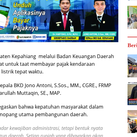
Ber
paten Kepahiang melalui Badan Keuangan Daerah
at untuk taat membayar pajak kendaraan
istrik tepat waktu.
epala BKD Jono Antoni, S.Sos., MM., CGRE., FRMP
rullah Muttaqin, SE., MAP.
egaskan bahwa kepatuhan masyarakat dalam
penopang utama pembangunan daerah.
ar kewajiban administrasi, tetapi bentuk nyata
n daerah. Setiap rupiah yang dibayarkan akan