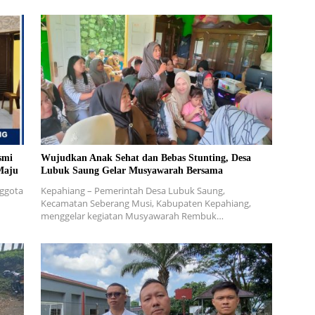
smi
Wujudkan Anak Sehat dan Bebas Stunting, Desa
Maju
Lubuk Saung Gelar Musyawarah Bersama
ggota
Kepahiang – Pemerintah Desa Lubuk Saung,
Kecamatan Seberang Musi, Kabupaten Kepahiang,
menggelar kegiatan Musyawarah Rembuk…