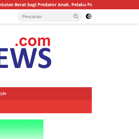
Predator Anak, Pelaku Persetubuhan Anak Tiri Dituntut 19 Tahun
tyle