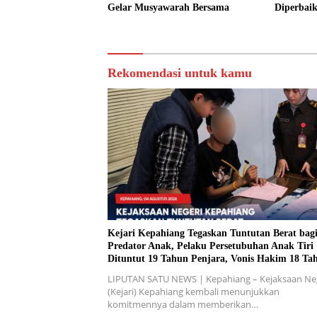
Gelar Musyawarah Bersama
Diperbai
Rekomendasi untuk kamu
Kejari Kepahiang Tegaskan Tuntutan Berat bag
Predator Anak, Pelaku Persetubuhan Anak Tiri
Dituntut 19 Tahun Penjara, Vonis Hakim 18 Ta
Penjara
LIPUTAN SATU NEWS | Kepahiang – Kejaksaan Ne
(Kejari) Kepahiang kembali menunjukkan
komitmennya dalam memberikan…