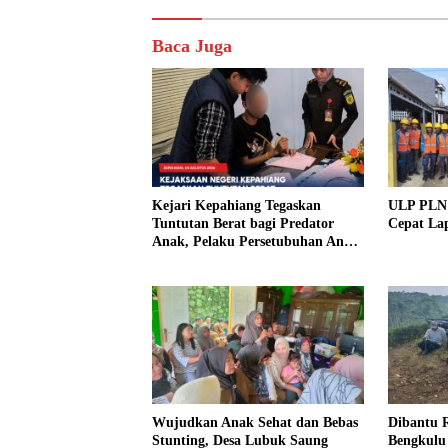
Baca Juga
Kejari Kepahiang Tegaskan
ULP PLN 
Tuntutan Berat bagi Predator
Cepat La
Anak, Pelaku Persetubuhan Anak
Tiri Dituntut 19 Tahun Penjara,
Vonis Hakim 18 Tahun Penjara
Wujudkan Anak Sehat dan Bebas
Dibantu R
Stunting, Desa Lubuk Saung
Bengkulu