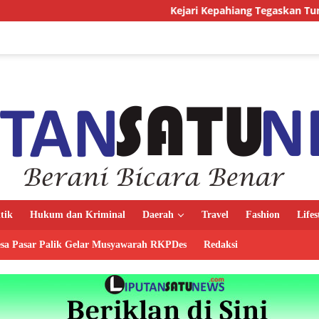
Kejari Kepahiang Tegaskan Tuntutan Berat bagi 
itik
Hukum dan Kriminal
Daerah
Travel
Fashion
Lifes
sa Pasar Palik Gelar Musyawarah RKPDes
Redaksi