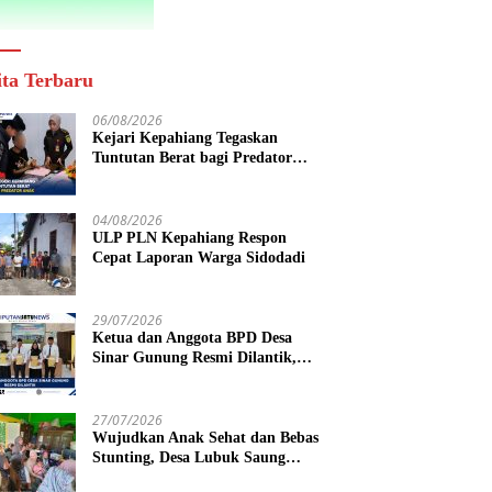
ita Terbaru
06/08/2026
Kejari Kepahiang Tegaskan
Tuntutan Berat bagi Predator
Anak, Pelaku Persetubuhan Anak
Tiri Dituntut 19 Tahun Penjara,
Vonis Hakim 18 Tahun Penjara
04/08/2026
ULP PLN Kepahiang Respon
Cepat Laporan Warga Sidodadi
29/07/2026
Ketua dan Anggota BPD Desa
Sinar Gunung Resmi Dilantik,
Siap Bersinergi Wujudkan Desa
yang Maju
27/07/2026
Wujudkan Anak Sehat dan Bebas
Stunting, Desa Lubuk Saung
Gelar Musyawarah Bersama