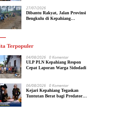
27/07/2026
Dibantu Rakyat, Jalan Provinsi
Bengkulu di Kepahiang
Diperbaiki Secara Gotong Royong
ita Terpopuler
04/08/2026
0 Komentar
ULP PLN Kepahiang Respon
Cepat Laporan Warga Sidodadi
06/08/2026
0 Komentar
Kejari Kepahiang Tegaskan
Tuntutan Berat bagi Predator
Anak, Pelaku Persetubuhan Anak
Tiri Dituntut 19 Tahun Penjara,
Vonis Hakim 18 Tahun Penjara