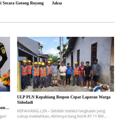
ki Secara Gotong Royong
Jaksa
i
ULP PLN Kepahiang Respon Cepat Laporan Warga
Sidodadi
hun
KEPAHIANG, LSN – Setelah melalui rangkaian yang
geri
cukup melelahkan, Akhirnya tiang listrik RT 11 RW…