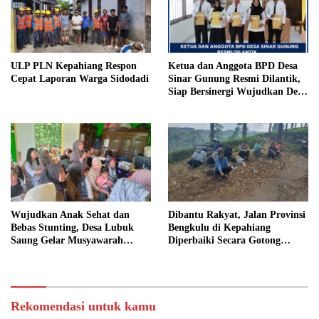
ULP PLN Kepahiang Respon
Ketua dan Anggota BPD Desa
Cepat Laporan Warga Sidodadi
Sinar Gunung Resmi Dilantik,
Siap Bersinergi Wujudkan Desa
yang Maju
Wujudkan Anak Sehat dan
Dibantu Rakyat, Jalan Provinsi
Bebas Stunting, Desa Lubuk
Bengkulu di Kepahiang
Saung Gelar Musyawarah
Diperbaiki Secara Gotong
Bersama
Royong
Rekomendasi untuk kamu