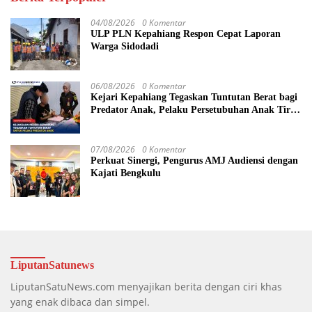
04/08/2026
0 Komentar
ULP PLN Kepahiang Respon Cepat Laporan
Warga Sidodadi
06/08/2026
0 Komentar
Kejari Kepahiang Tegaskan Tuntutan Berat bagi
Predator Anak, Pelaku Persetubuhan Anak Tiri
Dituntut 19 Tahun Penjara, Vonis Hakim 18
Tahun Penjara
07/08/2026
0 Komentar
Perkuat Sinergi, Pengurus AMJ Audiensi dengan
Kajati Bengkulu
LiputanSatunews
LiputanSatuNews.com menyajikan berita dengan ciri khas
yang enak dibaca dan simpel.