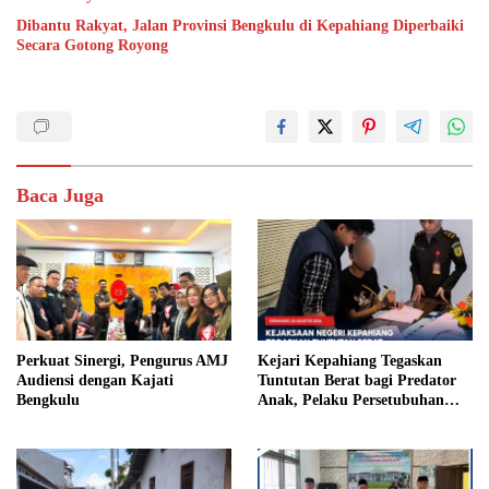
Dibantu Rakyat, Jalan Provinsi Bengkulu di Kepahiang Diperbaiki
Secara Gotong Royong
Baca Juga
Perkuat Sinergi, Pengurus AMJ
Kejari Kepahiang Tegaskan
Audiensi dengan Kajati
Tuntutan Berat bagi Predator
Bengkulu
Anak, Pelaku Persetubuhan
Anak Tiri Dituntut 19 Tahun
Penjara, Vonis Hakim 18 Tahun
Penjara