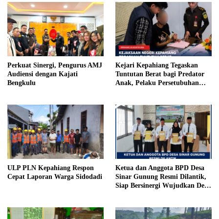
Perkuat Sinergi, Pengurus AMJ
Kejari Kepahiang Tegaskan
Audiensi dengan Kajati
Tuntutan Berat bagi Predator
Bengkulu
Anak, Pelaku Persetubuhan
Anak Tiri Dituntut 19 Tahun
Penjara, Vonis Hakim 18 Tahun
Penjara
ULP PLN Kepahiang Respon
Ketua dan Anggota BPD Desa
Cepat Laporan Warga Sidodadi
Sinar Gunung Resmi Dilantik,
Siap Bersinergi Wujudkan Desa
yang Maju