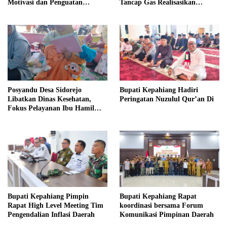
Motivasi dan Penguatan
Tancap Gas Realisasikan
Kapasitas Pengurus
Program dan Ajak Warga
Bersatu
Posyandu Desa Sidorejo
Bupati Kepahiang Hadiri
Libatkan Dinas Kesehatan,
Peringatan Nuzulul Qur’an Di
Fokus Pelayanan Ibu Hamil
hingga Lansia
Bupati Kepahiang Pimpin
Bupati Kepahiang Rapat
Rapat High Level Meeting Tim
koordinasi bersama Forum
Pengendalian Inflasi Daerah
Komunikasi Pimpinan Daerah