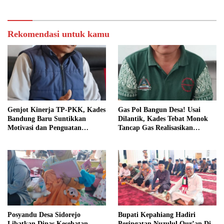
Rekomendasi untuk kamu
Genjot Kinerja TP-PKK, Kades
Gas Pol Bangun Desa! Usai
Bandung Baru Suntikkan
Dilantik, Kades Tebat Monok
Motivasi dan Penguatan
Tancap Gas Realisasikan
Kapasitas Pengurus
Program dan Ajak Warga
Bersatu
Posyandu Desa Sidorejo
Bupati Kepahiang Hadiri
Libatkan Dinas Kesehatan,
Peringatan Nuzulul Qur’an Di