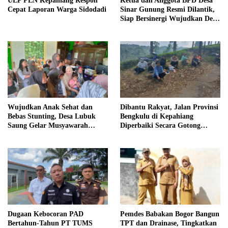
ULP PLN Kepahiang Respon
Ketua dan Anggota BPD Desa
Cepat Laporan Warga Sidodadi
Sinar Gunung Resmi Dilantik,
Siap Bersinergi Wujudkan Desa
yang Maju
Wujudkan Anak Sehat dan
Dibantu Rakyat, Jalan Provinsi
Bebas Stunting, Desa Lubuk
Bengkulu di Kepahiang
Saung Gelar Musyawarah
Diperbaiki Secara Gotong
Bersama
Royong
Dugaan Kebocoran PAD
Pemdes Babakan Bogor Bangun
Bertahun-Tahun PT TUMS
TPT dan Drainase, Tingkatkan