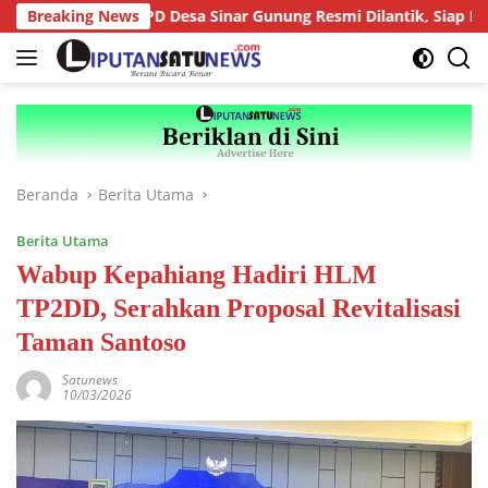
Langsung
Anggota BPD Desa Sinar Gunung Resmi Dilantik, Siap Bersinerg
Breaking News
ke
konten
Beranda
Berita Utama
Berita Utama
Wabup Kepahiang Hadiri HLM
TP2DD, Serahkan Proposal Revitalisasi
Taman Santoso
Satunews
10/03/2026