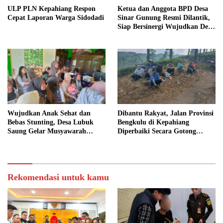
ULP PLN Kepahiang Respon
Ketua dan Anggota BPD Desa
Cepat Laporan Warga Sidodadi
Sinar Gunung Resmi Dilantik,
Siap Bersinergi Wujudkan Desa
yang Maju
Wujudkan Anak Sehat dan
Dibantu Rakyat, Jalan Provinsi
Bebas Stunting, Desa Lubuk
Bengkulu di Kepahiang
Saung Gelar Musyawarah
Diperbaiki Secara Gotong
Bersama
Royong
Rekomendasi untuk kamu