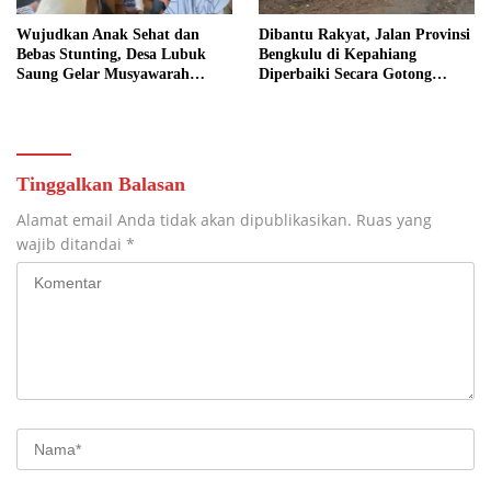
Wujudkan Anak Sehat dan
Dibantu Rakyat, Jalan Provinsi
Bebas Stunting, Desa Lubuk
Bengkulu di Kepahiang
Saung Gelar Musyawarah
Diperbaiki Secara Gotong
Bersama
Royong
Tinggalkan Balasan
Alamat email Anda tidak akan dipublikasikan.
Ruas yang
wajib ditandai
*