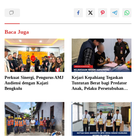
Baca Juga
Perkuat Sinergi, Pengurus AMJ
Kejari Kepahiang Tegaskan
Audiensi dengan Kajati
Tuntutan Berat bagi Predator
Bengkulu
Anak, Pelaku Persetubuhan
Anak Tiri Dituntut 19 Tahun
Penjara, Vonis Hakim 18 Tahun
Penjara