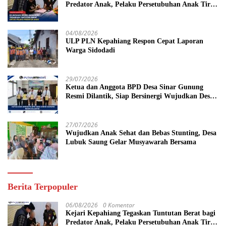
Predator Anak, Pelaku Persetubuhan Anak Tiri
Dituntut 19 Tahun Penjara, Vonis Hakim 18
Tahun Penjara
04/08/2026
ULP PLN Kepahiang Respon Cepat Laporan
Warga Sidodadi
29/07/2026
Ketua dan Anggota BPD Desa Sinar Gunung
Resmi Dilantik, Siap Bersinergi Wujudkan Desa
yang Maju
27/07/2026
Wujudkan Anak Sehat dan Bebas Stunting, Desa
Lubuk Saung Gelar Musyawarah Bersama
Berita Terpopuler
06/08/2026
0 Komentar
Kejari Kepahiang Tegaskan Tuntutan Berat bagi
Predator Anak, Pelaku Persetubuhan Anak Tiri