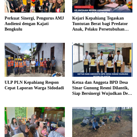
Perkuat Sinergi, Pengurus AMJ
Kejari Kepahiang Tegaskan
Audiensi dengan Kajati
Tuntutan Berat bagi Predator
Bengkulu
Anak, Pelaku Persetubuhan
Anak Tiri Dituntut 19 Tahun
Penjara, Vonis Hakim 18 Tahun
Penjara
ULP PLN Kepahiang Respon
Ketua dan Anggota BPD Desa
Cepat Laporan Warga Sidodadi
Sinar Gunung Resmi Dilantik,
Siap Bersinergi Wujudkan Desa
yang Maju