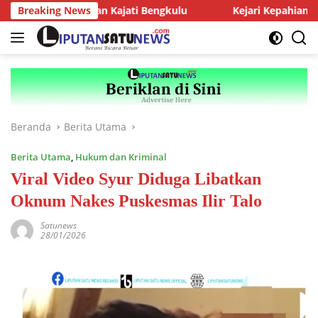
Langsung
iensi dengan Kajati Bengkulu
Breaking News
Kejari Kepahiang Tegaskan
ke
konten
Beranda
Berita Utama
Berita Utama
,
Hukum dan Kriminal
Viral Video Syur Diduga Libatkan
Oknum Nakes Puskesmas Ilir Talo
Satunews
28/01/2026