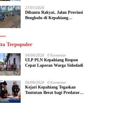
27/07/2026
Dibantu Rakyat, Jalan Provinsi
Bengkulu di Kepahiang
Diperbaiki Secara Gotong Royong
ita Terpopuler
04/08/2026
0 Komentar
ULP PLN Kepahiang Respon
Cepat Laporan Warga Sidodadi
06/08/2026
0 Komentar
Kejari Kepahiang Tegaskan
Tuntutan Berat bagi Predator
Anak, Pelaku Persetubuhan Anak
Tiri Dituntut 19 Tahun Penjara,
Vonis Hakim 18 Tahun Penjara