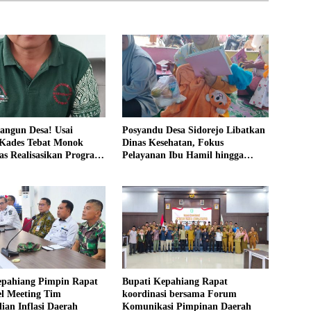
angun Desa! Usai
Posyandu Desa Sidorejo Libatkan
 Kades Tebat Monok
Dinas Kesehatan, Fokus
as Realisasikan Program
Pelayanan Ibu Hamil hingga
 Warga Bersatu
Lansia
epahiang Pimpin Rapat
Bupati Kepahiang Rapat
el Meeting Tim
koordinasi bersama Forum
ian Inflasi Daerah
Komunikasi Pimpinan Daerah