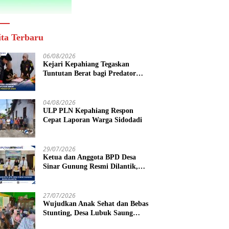
ita Terbaru
06/08/2026
Kejari Kepahiang Tegaskan
Tuntutan Berat bagi Predator
Anak, Pelaku Persetubuhan Anak
Tiri Dituntut 19 Tahun Penjara,
Vonis Hakim 18 Tahun Penjara
04/08/2026
ULP PLN Kepahiang Respon
Cepat Laporan Warga Sidodadi
29/07/2026
Ketua dan Anggota BPD Desa
Sinar Gunung Resmi Dilantik,
Siap Bersinergi Wujudkan Desa
yang Maju
27/07/2026
Wujudkan Anak Sehat dan Bebas
Stunting, Desa Lubuk Saung
Gelar Musyawarah Bersama