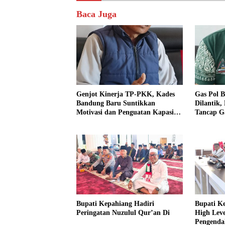
Baca Juga
Genjot Kinerja TP-PKK, Kades
Gas Pol B
Bandung Baru Suntikkan
Dilantik,
Motivasi dan Penguatan Kapasitas
Tancap G
Pengurus
dan Ajak
Bupati Kepahiang Hadiri
Bupati K
Peringatan Nuzulul Qur’an Di
High Lev
Pengendal