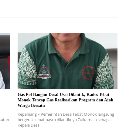
Gas Pol Bangun Desa! Usai Dilantik, Kades Tebat
Monok Tancap Gas Realisasikan Program dan Ajak
Warga Bersatu
Kepahiang – Pemerintah Desa Tebat Monok langsung
katan
bergerak cepat pasca dilantiknya Zulkarnain sebagai
Kepala Desa…