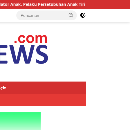
u Persetubuhan Anak Tiri Dituntut 19 Tahun Penjara, Vonis Haki
tyle