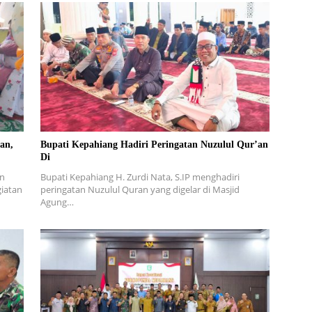
an,
Bupati Kepahiang Hadiri Peringatan Nuzulul Qur’an
Di
an
Bupati Kepahiang H. Zurdi Nata, S.IP menghadiri
iatan
peringatan Nuzulul Quran yang digelar di Masjid
Agung…