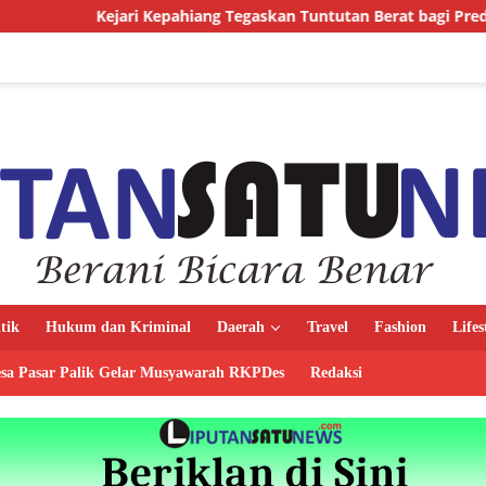
ri Kepahiang Tegaskan Tuntutan Berat bagi Predator Anak, Pelak
itik
Hukum dan Kriminal
Daerah
Travel
Fashion
Lifes
sa Pasar Palik Gelar Musyawarah RKPDes
Redaksi