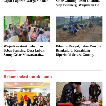
Cepat Laporan Warga Sidodadi
Sinar Gunung Resmi Dilantik,
Siap Bersinergi Wujudkan Desa
yang Maju
Wujudkan Anak Sehat dan
Dibantu Rakyat, Jalan Provinsi
Bebas Stunting, Desa Lubuk
Bengkulu di Kepahiang
Saung Gelar Musyawarah
Diperbaiki Secara Gotong
Bersama
Royong
Rekomendasi untuk kamu