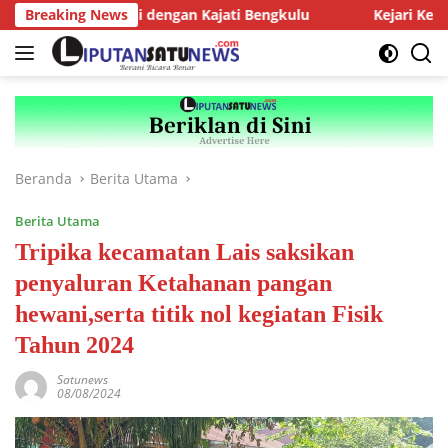
Langsung
AMJ Audiensi dengan Kajati Bengkulu
Breaking News
Kejari Kepahiang 
ke
konten
Beranda
Berita Utama
Berita Utama
Tripika kecamatan Lais saksikan
penyaluran Ketahanan pangan
hewani,serta titik nol kegiatan Fisik
Tahun 2024
Satunews
08/08/2024