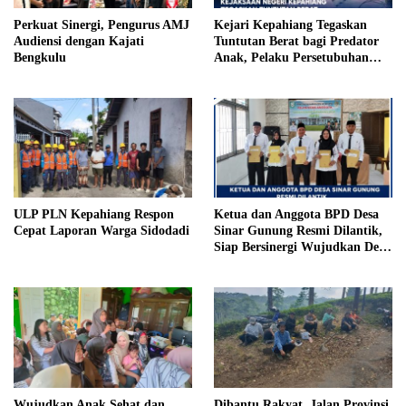
Perkuat Sinergi, Pengurus AMJ
Kejari Kepahiang Tegaskan
Audiensi dengan Kajati
Tuntutan Berat bagi Predator
Bengkulu
Anak, Pelaku Persetubuhan
Anak Tiri Dituntut 19 Tahun
Penjara, Vonis Hakim 18 Tahun
Penjara
ULP PLN Kepahiang Respon
Ketua dan Anggota BPD Desa
Cepat Laporan Warga Sidodadi
Sinar Gunung Resmi Dilantik,
Siap Bersinergi Wujudkan Desa
yang Maju
Wujudkan Anak Sehat dan
Dibantu Rakyat, Jalan Provinsi