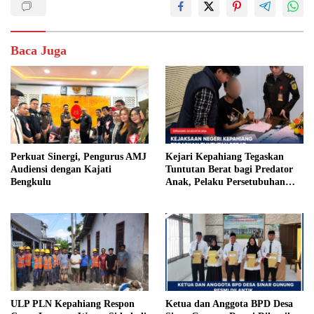
Baca Juga
Perkuat Sinergi, Pengurus AMJ
Kejari Kepahiang Tegaskan
Audiensi dengan Kajati
Tuntutan Berat bagi Predator
Bengkulu
Anak, Pelaku Persetubuhan
Anak Tiri Dituntut 19 Tahun
Penjara, Vonis Hakim 18 Tahun
Penjara
ULP PLN Kepahiang Respon
Ketua dan Anggota BPD Desa