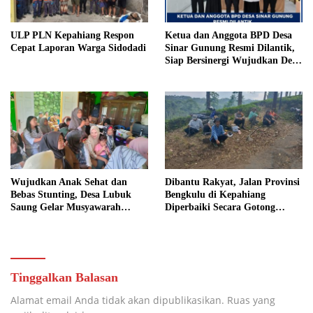
ULP PLN Kepahiang Respon
Ketua dan Anggota BPD Desa
Cepat Laporan Warga Sidodadi
Sinar Gunung Resmi Dilantik,
Siap Bersinergi Wujudkan Desa
yang Maju
Wujudkan Anak Sehat dan
Dibantu Rakyat, Jalan Provinsi
Bebas Stunting, Desa Lubuk
Bengkulu di Kepahiang
Saung Gelar Musyawarah
Diperbaiki Secara Gotong
Bersama
Royong
Tinggalkan Balasan
Alamat email Anda tidak akan dipublikasikan.
Ruas yang