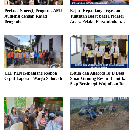
Perkuat Sinergi, Pengurus AMJ
Kejari Kepahiang Tegaskan
Audiensi dengan Kajati
Tuntutan Berat bagi Predator
Bengkulu
Anak, Pelaku Persetubuhan
Anak Tiri Dituntut 19 Tahun
Penjara, Vonis Hakim 18 Tahun
Penjara
ULP PLN Kepahiang Respon
Ketua dan Anggota BPD Desa
Cepat Laporan Warga Sidodadi
Sinar Gunung Resmi Dilantik,
Siap Bersinergi Wujudkan Desa
yang Maju