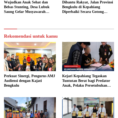
Wujudkan Anak Sehat dan
Dibantu Rakyat, Jalan Provinsi
Bebas Stunting, Desa Lubuk
Bengkulu di Kepahiang
Saung Gelar Musyawarah
Diperbaiki Secara Gotong
Bersama
Royong
Rekomendasi untuk kamu
Perkuat Sinergi, Pengurus AMJ
Kejari Kepahiang Tegaskan
Audiensi dengan Kajati
Tuntutan Berat bagi Predator
Bengkulu
Anak, Pelaku Persetubuhan
Anak Tiri Dituntut 19 Tahun
Penjara, Vonis Hakim 18 Tahun
Penjara