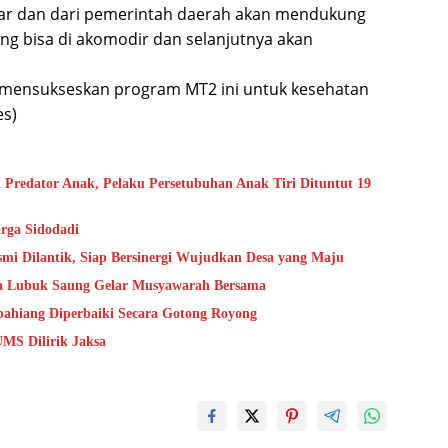
tar dan dari pemerintah daerah akan mendukung
ang bisa di akomodir dan selanjutnya akan
mensukseskan program MT2 ini untuk kesehatan
es)
 Predator Anak, Pelaku Persetubuhan Anak Tiri Dituntut 19
rga Sidodadi
mi Dilantik, Siap Bersinergi Wujudkan Desa yang Maju
sa Lubuk Saung Gelar Musyawarah Bersama
epahiang Diperbaiki Secara Gotong Royong
MS Dilirik Jaksa