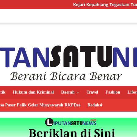
Kejari Kepahiang Tegaskan Tuntutan Berat bagi Pr
itik
Hukum dan Kriminal
Daerah
Travel
Fashion
Lifes
sa Pasar Palik Gelar Musyawarah RKPDes
Redaksi