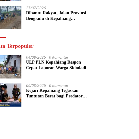
27/07/2026
Dibantu Rakyat, Jalan Provinsi
Bengkulu di Kepahiang
Diperbaiki Secara Gotong Royong
ita Terpopuler
04/08/2026
0 Komentar
ULP PLN Kepahiang Respon
Cepat Laporan Warga Sidodadi
06/08/2026
0 Komentar
Kejari Kepahiang Tegaskan
Tuntutan Berat bagi Predator
Anak, Pelaku Persetubuhan Anak
Tiri Dituntut 19 Tahun Penjara,
Vonis Hakim 18 Tahun Penjara