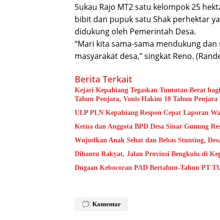
Sukau Rajo MT2 satu kelompok 25 hek
bibit dan pupuk satu Shak perhektar y
didukung oleh Pemerintah Desa.
“Mari kita sama-sama mendukung dan 
masyarakat desa,” singkat Reno. (Rand
Berita Terkait
Kejari Kepahiang Tegaskan Tuntutan Berat bagi
Tahun Penjara, Vonis Hakim 18 Tahun Penjara
ULP PLN Kepahiang Respon Cepat Laporan Wa
Ketua dan Anggota BPD Desa Sinar Gunung Res
Wujudkan Anak Sehat dan Bebas Stunting, De
Dibantu Rakyat, Jalan Provinsi Bengkulu di K
Dugaan Kebocoran PAD Bertahun-Tahun PT TU
Komentar