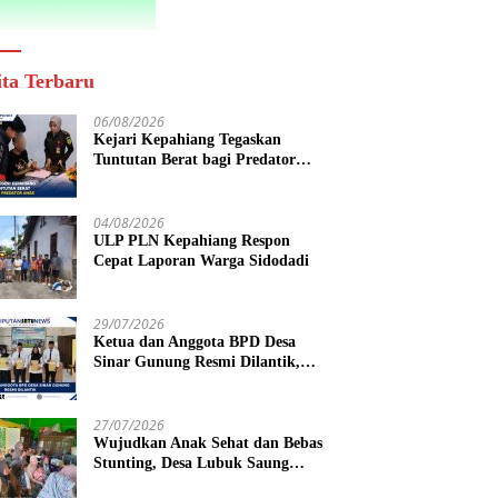
ita Terbaru
06/08/2026
Kejari Kepahiang Tegaskan
Tuntutan Berat bagi Predator
Anak, Pelaku Persetubuhan Anak
Tiri Dituntut 19 Tahun Penjara,
Vonis Hakim 18 Tahun Penjara
04/08/2026
ULP PLN Kepahiang Respon
Cepat Laporan Warga Sidodadi
29/07/2026
Ketua dan Anggota BPD Desa
Sinar Gunung Resmi Dilantik,
Siap Bersinergi Wujudkan Desa
yang Maju
27/07/2026
Wujudkan Anak Sehat dan Bebas
Stunting, Desa Lubuk Saung
Gelar Musyawarah Bersama