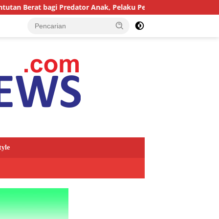
edator Anak, Pelaku Persetubuhan Anak Tiri Dituntut 19 Tahun 
tyle