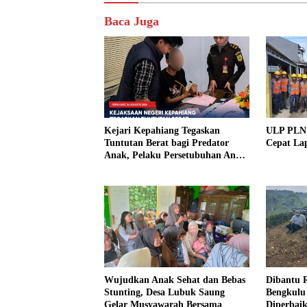
Baca Juga
Kejari Kepahiang Tegaskan
ULP PLN 
Tuntutan Berat bagi Predator
Cepat La
Anak, Pelaku Persetubuhan Anak
Tiri Dituntut 19 Tahun Penjara,
Vonis Hakim 18 Tahun Penjara
Wujudkan Anak Sehat dan Bebas
Dibantu R
Stunting, Desa Lubuk Saung
Bengkulu
Gelar Musyawarah Bersama
Diperbai