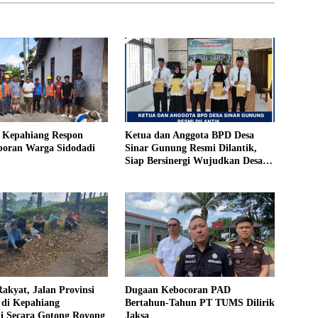
Kepahiang Respon
Ketua dan Anggota BPD Desa
poran Warga Sidodadi
Sinar Gunung Resmi Dilantik,
Siap Bersinergi Wujudkan Desa
yang Maju
akyat, Jalan Provinsi
Dugaan Kebocoran PAD
 di Kepahiang
Bertahun-Tahun PT TUMS Dilirik
ki Secara Gotong Royong
Jaksa