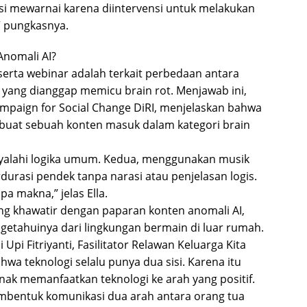
nsi mewarnai karena diintervensi untuk melakukan
” pungkasnya.
nomali AI?
serta webinar adalah terkait perbedaan antara
 yang dianggap memicu brain rot. Menjawab ini,
 Campaign for Social Change DiRI, menjelaskan bahwa
buat sebuah konten masuk dalam kategori brain
yalahi logika umum. Kedua, menggunakan musik
rdurasi pendek tanpa narasi atau penjelasan logis.
 makna,” jelas Ella.
ang khawatir dengan paparan konten anomali AI,
getahuinya dari lingkungan bermain di luar rumah.
Upi Fitriyanti, Fasilitator Relawan Keluarga Kita
a teknologi selalu punya dua sisi. Karena itu
ak memanfaatkan teknologi ke arah yang positif.
mbentuk komunikasi dua arah antara orang tua