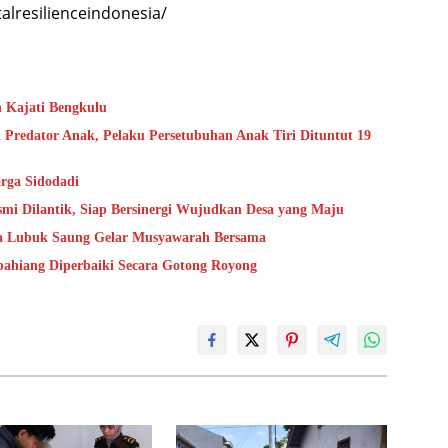
resilienceindonesia/
n Kajati Bengkulu
 Predator Anak, Pelaku Persetubuhan Anak Tiri Dituntut 19
rga Sidodadi
mi Dilantik, Siap Bersinergi Wujudkan Desa yang Maju
sa Lubuk Saung Gelar Musyawarah Bersama
epahiang Diperbaiki Secara Gotong Royong