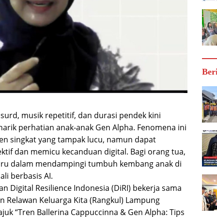
Ber
bsurd, musik repetitif, dan durasi pendek kini
arik perhatian anak-anak Gen Alpha. Fenomena ini
ten singkat yang tampak lucu, namun dapat
if dan memicu kecanduan digital. Bagi orang tua,
baru dalam mendampingi tumbuh kembang anak di
i berbasis AI.
 Digital Resilience Indonesia (DiRI) bekerja sama
an Relawan Keluarga Kita (Rangkul) Lampung
juk “Tren Ballerina Cappuccinna & Gen Alpha: Tips