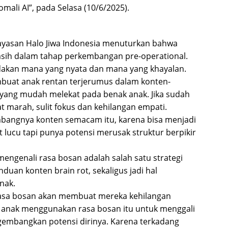
ali AI”, pada Selasa (10/6/2025).
Yayasan Halo Jiwa Indonesia menuturkan bahwa
masih dalam tahap perkembangan pre-operational.
dakan mana yang nyata dan mana yang khayalan.
mbuat anak rentan terjerumus dalam konten-
yang mudah melekat pada benak anak. Jika sudah
at marah, sulit fokus dan kehilangan empati.
mbangnya konten semacam itu, karena bisa menjadi
t lucu tapi punya potensi merusak struktur berpikir
ngenali rasa bosan adalah salah satu strategi
uan konten brain rot, sekaligus jadi hal
nak.
 rasa bosan akan membuat mereka kehilangan
an anak menggunakan rasa bosan itu untuk menggali
gembangkan potensi dirinya. Karena terkadang