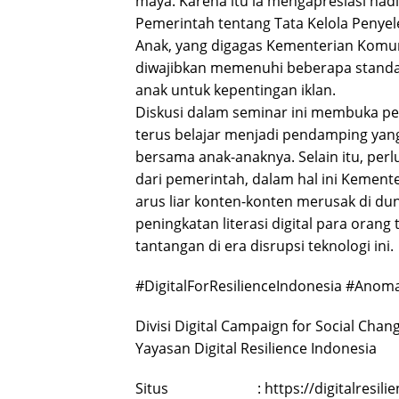
maya. Karena itu ia mengapresiasi had
Pemerintah tentang Tata Kelola Penye
Anak, yang digagas Kementerian Komunik
diwajibkan memenuhi beberapa standa
anak untuk kepentingan iklan.
Diskusi dalam seminar ini membuka p
terus belajar menjadi pendamping yang
bersama anak-anaknya. Selain itu, per
dari pemerintah, dalam hal ini Kement
arus liar konten-konten merusak di du
peningkatan literasi digital para orang
tantangan di era disrupsi teknologi ini.
#DigitalForResilienceIndonesia #Anoma
Divisi Digital Campaign for Social Chan
Yayasan Digital Resilience Indonesia
Situs : https://digitalresilien