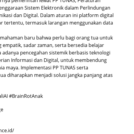
irnya pemerintah lewat PP TUNAS, Peraturan
lenggaraan Sistem Elektronik dalam Perlindungan
asi dan Digital. Dalam aturan ini platform digital
r tertentu, termasuk larangan menggunakan data
emahaman baru bahwa perlu bagi orang tua untuk
 empatik, sadar zaman, serta bersedia belajar
lu adanya pencegahan sistemik berbasis teknologi
erian Informasi dan Digital, untuk membendung
nia maya. Implementasi PP TUNAS serta
 tua diharapkan menjadi solusi jangka panjang atas
liAI #BrainRotAnak
ge
ce.id/