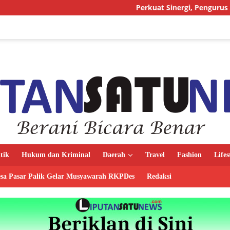
Perkuat Sinergi, Pengurus AMJ Audiensi d
itik
Hukum dan Kriminal
Daerah
Travel
Fashion
Lifes
sa Pasar Palik Gelar Musyawarah RKPDes
Redaksi