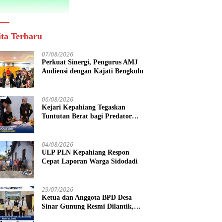
ita Terbaru
07/08/2026
Perkuat Sinergi, Pengurus AMJ
Audiensi dengan Kajati Bengkulu
06/08/2026
Kejari Kepahiang Tegaskan
Tuntutan Berat bagi Predator
Anak, Pelaku Persetubuhan Anak
Tiri Dituntut 19 Tahun Penjara,
Vonis Hakim 18 Tahun Penjara
04/08/2026
ULP PLN Kepahiang Respon
Cepat Laporan Warga Sidodadi
29/07/2026
Ketua dan Anggota BPD Desa
Sinar Gunung Resmi Dilantik,
Siap Bersinergi Wujudkan Desa