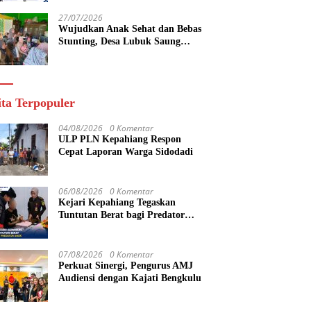
yang Maju
27/07/2026
Wujudkan Anak Sehat dan Bebas
Stunting, Desa Lubuk Saung
Gelar Musyawarah Bersama
ita Terpopuler
04/08/2026
0 Komentar
ULP PLN Kepahiang Respon
Cepat Laporan Warga Sidodadi
06/08/2026
0 Komentar
Kejari Kepahiang Tegaskan
Tuntutan Berat bagi Predator
Anak, Pelaku Persetubuhan Anak
Tiri Dituntut 19 Tahun Penjara,
Vonis Hakim 18 Tahun Penjara
07/08/2026
0 Komentar
Perkuat Sinergi, Pengurus AMJ
Audiensi dengan Kajati Bengkulu