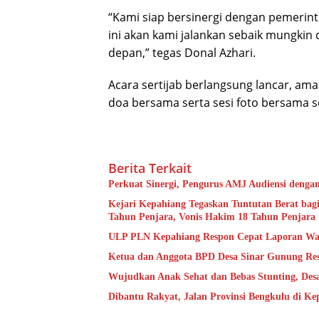
“Kami siap bersinergi dengan pemerin
ini akan kami jalankan sebaik mungkin 
depan,” tegas Donal Azhari.
Acara sertijab berlangsung lancar, am
doa bersama serta sesi foto bersama s
Berita Terkait
Perkuat Sinergi, Pengurus AMJ Audiensi denga
Kejari Kepahiang Tegaskan Tuntutan Berat bagi
Tahun Penjara, Vonis Hakim 18 Tahun Penjara
ULP PLN Kepahiang Respon Cepat Laporan Wa
Ketua dan Anggota BPD Desa Sinar Gunung Res
Wujudkan Anak Sehat dan Bebas Stunting, De
Dibantu Rakyat, Jalan Provinsi Bengkulu di K