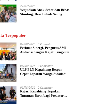
yang Maju
27/07/2026
Wujudkan Anak Sehat dan Bebas
Stunting, Desa Lubuk Saung
Gelar Musyawarah Bersama
ita Terpopuler
07/08/2026
0 Komentar
Perkuat Sinergi, Pengurus AMJ
Audiensi dengan Kajati Bengkulu
04/08/2026
0 Komentar
ULP PLN Kepahiang Respon
Cepat Laporan Warga Sidodadi
06/08/2026
0 Komentar
Kejari Kepahiang Tegaskan
Tuntutan Berat bagi Predator
Anak, Pelaku Persetubuhan Anak
Tiri Dituntut 19 Tahun Penjara,