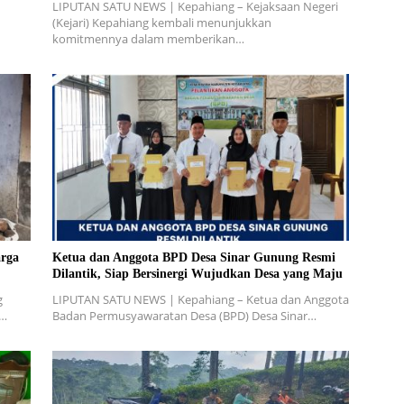
LIPUTAN SATU NEWS | Kepahiang – Kejaksaan Negeri
(Kejari) Kepahiang kembali menunjukkan
komitmennya dalam memberikan…
rga
Ketua dan Anggota BPD Desa Sinar Gunung Resmi
Dilantik, Siap Bersinergi Wujudkan Desa yang Maju
g
LIPUTAN SATU NEWS | Kepahiang – Ketua dan Anggota
W…
Badan Permusyawaratan Desa (BPD) Desa Sinar…