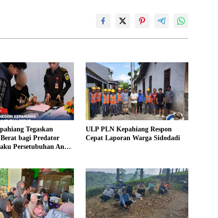
epahiang Tegaskan
ULP PLN Kepahiang Respon
Berat bagi Predator
Cepat Laporan Warga Sidodadi
laku Persetubuhan Anak
ntut 19 Tahun Penjara,
kim 18 Tahun Penjara