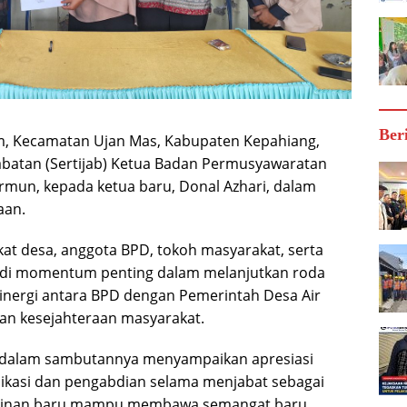
Ber
m, Kecamatan Ujan Mas, Kabupaten Kepahiang,
abatan (Sertijab) Ketua Badan Permusyawaratan
armun, kepada ketua baru, Donal Azhari, dalam
aan.
kat desa, anggota BPD, tokoh masyarakat, serta
enjadi momentum penting dalam melanjutkan roda
nergi antara BPD dengan Pemerintah Desa Air
n kesejahteraan masyarakat.
, dalam sambutannya menyampaikan apresiasi
dikasi dan pengabdian selama menjabat sebagai
mpinan baru mampu membawa semangat baru