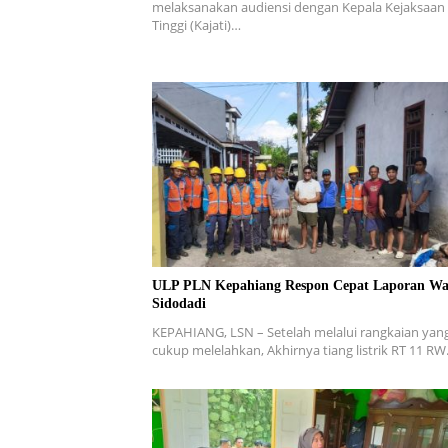
melaksanakan audiensi dengan Kepala Kejaksaan
Tinggi (Kajati)…
ULP PLN Kepahiang Respon Cepat Laporan Wa
Sidodadi
KEPAHIANG, LSN – Setelah melalui rangkaian yan
cukup melelahkan, Akhirnya tiang listrik RT 11 R