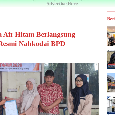
Ber
a Air Hitam Berlangsung
 Resmi Nahkodai BPD