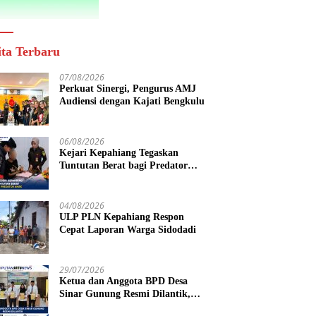
ita Terbaru
07/08/2026
Perkuat Sinergi, Pengurus AMJ
Audiensi dengan Kajati Bengkulu
06/08/2026
Kejari Kepahiang Tegaskan
Tuntutan Berat bagi Predator
Anak, Pelaku Persetubuhan Anak
Tiri Dituntut 19 Tahun Penjara,
Vonis Hakim 18 Tahun Penjara
04/08/2026
ULP PLN Kepahiang Respon
Cepat Laporan Warga Sidodadi
29/07/2026
Ketua dan Anggota BPD Desa
Sinar Gunung Resmi Dilantik,
Siap Bersinergi Wujudkan Desa