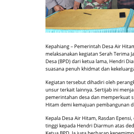
Kepahiang – Pemerintah Desa Air Hita
melaksanakan kegiatan Serah Terima J
Desa (BPD) dari ketua lama, Hendri Di
suasana penuh khidmat dan kekeluarg
Kegiatan tersebut dihadiri oleh perang
unsur terkait lainnya. Sertijab ini m
pemerintahan desa dan memperkuat si
Hitam demi kemajuan pembangunan da
Kepala Desa Air Hitam, Rasdan Epensi
tinggi kepada Hendri Diarmun atas de
Ketua BPD. Ia juga berharap kepemi