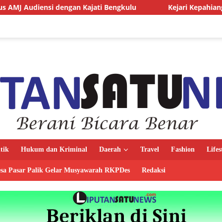
engan Kajati Bengkulu
Kejari Kepahiang Tegaskan Tuntut
itik
Hukum dan Kriminal
Daerah
Travel
Fashion
Lifes
sa Pasar Palik Gelar Musyawarah RKPDes
Redaksi