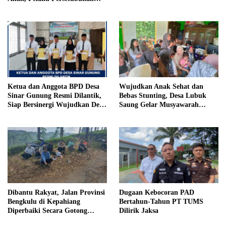
Anak Tiri Dituntut 19 Tahun
Penjara, Vonis Hakim 18 Tahun
Penjara
Ketua dan Anggota BPD Desa
Wujudkan Anak Sehat dan
Sinar Gunung Resmi Dilantik,
Bebas Stunting, Desa Lubuk
Siap Bersinergi Wujudkan Desa
Saung Gelar Musyawarah
yang Maju
Bersama
Dibantu Rakyat, Jalan Provinsi
Dugaan Kebocoran PAD
Bengkulu di Kepahiang
Bertahun-Tahun PT TUMS
Diperbaiki Secara Gotong
Dilirik Jaksa
Royong