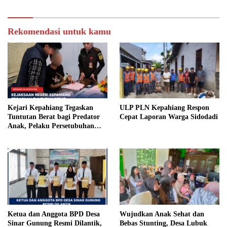
Rekomendasi untuk kamu
Kejari Kepahiang Tegaskan
ULP PLN Kepahiang Respon
Tuntutan Berat bagi Predator
Cepat Laporan Warga Sidodadi
Anak, Pelaku Persetubuhan
Anak Tiri Dituntut 19 Tahun
Penjara, Vonis Hakim 18 Tahun
Penjara
Ketua dan Anggota BPD Desa
Wujudkan Anak Sehat dan
Sinar Gunung Resmi Dilantik,
Bebas Stunting, Desa Lubuk