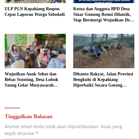
ULP PLN Kepahiang Respon
Ketua dan Anggota BPD Desa
Cepat Laporan Warga Sidodadi
Sinar Gunung Resmi Dilantik,
Siap Bersinergi Wujudkan Desa
yang Maju
Wujudkan Anak Sehat dan
Dibantu Rakyat, Jalan Provinsi
Bebas Stunting, Desa Lubuk
Bengkulu di Kepahiang
Saung Gelar Musyawarah
Diperbaiki Secara Gotong
Bersama
Royong
Tinggalkan Balasan
Alamat email Anda tidak akan dipublikasikan.
Ruas yang
wajib ditandai
*