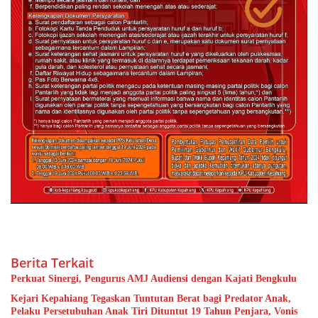
Berita Terkait
Perkuat Sinergi, Pengurus AMJ Audiensi dengan Kajati Bengkulu
Kejari Kepahiang Tegaskan Tuntutan Berat bagi Predator Anak,
Pelaku Persetubuhan Anak Tiri Dituntut 19 Tahun Penjara, Vonis