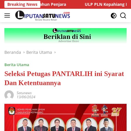
Langsung
akim 18 Tahun Penjara
Breaking News
ULP PLN Kepahiang Respon Cepat
ke
konten
Beranda
Berita Utama
Berita Utama
Seleksi Petugas PANTARLIH ini Syarat
Dan Ketentuannya
Satunews
13/06/2024