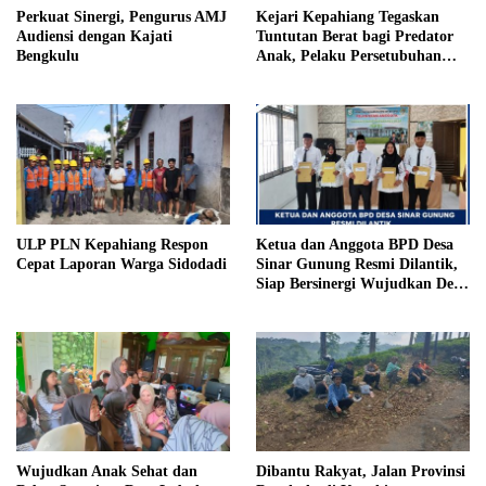
Perkuat Sinergi, Pengurus AMJ
Kejari Kepahiang Tegaskan
Audiensi dengan Kajati
Tuntutan Berat bagi Predator
Bengkulu
Anak, Pelaku Persetubuhan
Anak Tiri Dituntut 19 Tahun
Penjara, Vonis Hakim 18 Tahun
Penjara
ULP PLN Kepahiang Respon
Ketua dan Anggota BPD Desa
Cepat Laporan Warga Sidodadi
Sinar Gunung Resmi Dilantik,
Siap Bersinergi Wujudkan Desa
yang Maju
Wujudkan Anak Sehat dan
Dibantu Rakyat, Jalan Provinsi