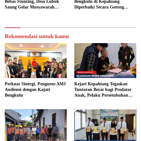
Bebas Stunting, Desa Lubuk
Bengkulu di Kepahiang
Saung Gelar Musyawarah
Diperbaiki Secara Gotong
Bersama
Royong
Rekomendasi untuk kamu
Perkuat Sinergi, Pengurus AMJ
Kejari Kepahiang Tegaskan
Audiensi dengan Kajati
Tuntutan Berat bagi Predator
Bengkulu
Anak, Pelaku Persetubuhan
Anak Tiri Dituntut 19 Tahun
Penjara, Vonis Hakim 18 Tahun
Penjara