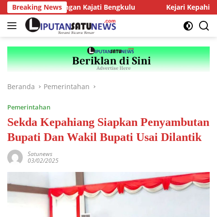
Langsung
Audiensi dengan Kajati Bengkulu
Breaking News
Kejari Kepahiang Tegas
ke
konten
Beranda
Pemerintahan
Pemerintahan
Sekda Kepahiang Siapkan Penyambutan
Bupati Dan Wakil Bupati Usai Dilantik
Satunews
03/02/2025