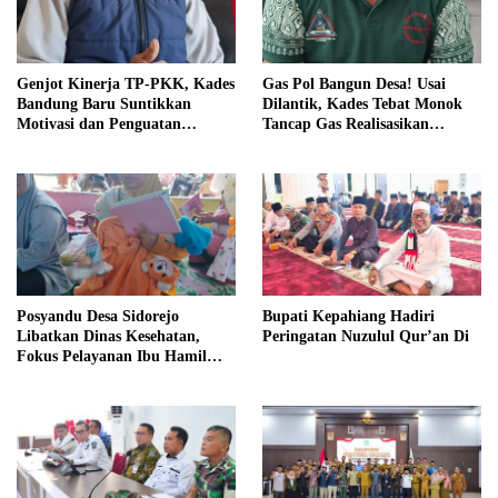
Genjot Kinerja TP-PKK, Kades
Gas Pol Bangun Desa! Usai
Bandung Baru Suntikkan
Dilantik, Kades Tebat Monok
Motivasi dan Penguatan
Tancap Gas Realisasikan
Kapasitas Pengurus
Program dan Ajak Warga
Bersatu
Posyandu Desa Sidorejo
Bupati Kepahiang Hadiri
Libatkan Dinas Kesehatan,
Peringatan Nuzulul Qur’an Di
Fokus Pelayanan Ibu Hamil
hingga Lansia