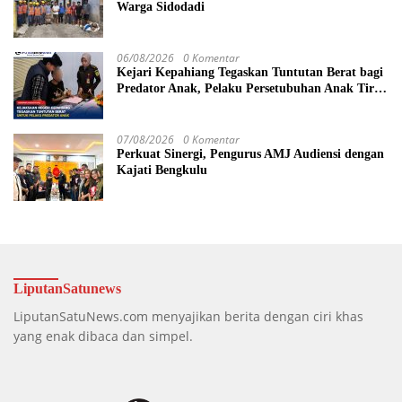
Warga Sidodadi
06/08/2026
0 Komentar
Kejari Kepahiang Tegaskan Tuntutan Berat bagi
Predator Anak, Pelaku Persetubuhan Anak Tiri
Dituntut 19 Tahun Penjara, Vonis Hakim 18
Tahun Penjara
07/08/2026
0 Komentar
Perkuat Sinergi, Pengurus AMJ Audiensi dengan
Kajati Bengkulu
LiputanSatunews
LiputanSatuNews.com menyajikan berita dengan ciri khas
yang enak dibaca dan simpel.