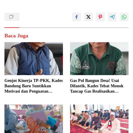
Baca Juga
Genjot Kinerja TP-PKK, Kades
Gas Pol Bangun Desa! Usai
Bandung Baru Suntikkan
Dilantik, Kades Tebat Monok
Motivasi dan Penguatan
Tancap Gas Realisasikan
Kapasitas Pengurus
Program dan Ajak Warga
Bersatu