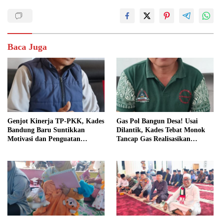
Baca Juga
Genjot Kinerja TP-PKK, Kades
Gas Pol Bangun Desa! Usai
Bandung Baru Suntikkan
Dilantik, Kades Tebat Monok
Motivasi dan Penguatan
Tancap Gas Realisasikan
Kapasitas Pengurus
Program dan Ajak Warga
Bersatu