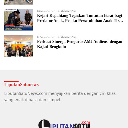
06/08/2026
0 Komentar
Kejari Kepahiang Tegaskan Tuntutan Berat bagi
Predator Anak, Pelaku Persetubuhan Anak Tiri
Dituntut 19 Tahun Penjara, Vonis Hakim 18
Tahun Penjara
07/08/2026
0 Komentar
Perkuat Sinergi, Pengurus AMJ Audiensi dengan
Kajati Bengkulu
LiputanSatunews
LiputanSatuNews.com menyajikan berita dengan ciri khas
yang enak dibaca dan simpel.