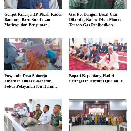
Genjot Kinerja TP-PKK, Kades
Gas Pol Bangun Desa! Usai
Bandung Baru Suntikkan
Dilantik, Kades Tebat Monok
Motivasi dan Penguatan
Tancap Gas Realisasikan
Kapasitas Pengurus
Program dan Ajak Warga
Bersatu
Posyandu Desa Sidorejo
Bupati Kepahiang Hadiri
Libatkan Dinas Kesehatan,
Peringatan Nuzulul Qur’an Di
Fokus Pelayanan Ibu Hamil
hingga Lansia