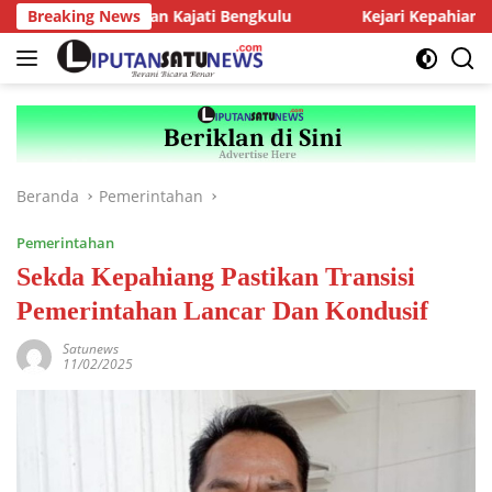
Langsung
diensi dengan Kajati Bengkulu
Breaking News
Kejari Kepahiang Tegaska
ke
konten
Beranda
Pemerintahan
Pemerintahan
Sekda Kepahiang Pastikan Transisi
Pemerintahan Lancar Dan Kondusif
Satunews
11/02/2025