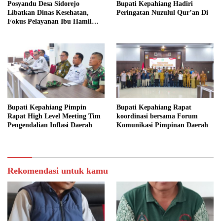
Posyandu Desa Sidorejo
Bupati Kepahiang Hadiri
Libatkan Dinas Kesehatan,
Peringatan Nuzulul Qur’an Di
Fokus Pelayanan Ibu Hamil
hingga Lansia
Bupati Kepahiang Pimpin
Bupati Kepahiang Rapat
Rapat High Level Meeting Tim
koordinasi bersama Forum
Pengendalian Inflasi Daerah
Komunikasi Pimpinan Daerah
Rekomendasi untuk kamu