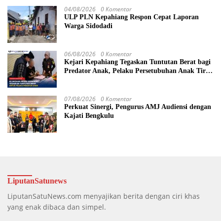
04/08/2026
0 Komentar
ULP PLN Kepahiang Respon Cepat Laporan
Warga Sidodadi
06/08/2026
0 Komentar
Kejari Kepahiang Tegaskan Tuntutan Berat bagi
Predator Anak, Pelaku Persetubuhan Anak Tiri
Dituntut 19 Tahun Penjara, Vonis Hakim 18
Tahun Penjara
07/08/2026
0 Komentar
Perkuat Sinergi, Pengurus AMJ Audiensi dengan
Kajati Bengkulu
LiputanSatunews
LiputanSatuNews.com menyajikan berita dengan ciri khas
yang enak dibaca dan simpel.