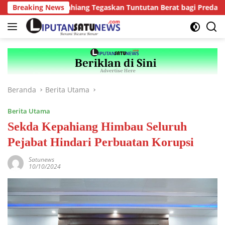
Langsung
Kejari Kepahiang Tegaskan Tuntutan Berat bagi Predator Anak, 
Breaking News
ke
konten
Beranda
Berita Utama
Berita Utama
Sekda Kepahiang Himbau Seluruh
Pejabat Hindari Perbuatan Korupsi
Satunews
10/10/2024