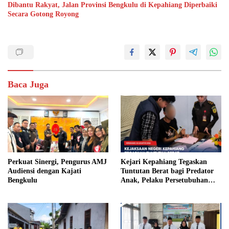
Dibantu Rakyat, Jalan Provinsi Bengkulu di Kepahiang Diperbaiki
Secara Gotong Royong
Baca Juga
Perkuat Sinergi, Pengurus AMJ
Kejari Kepahiang Tegaskan
Audiensi dengan Kajati
Tuntutan Berat bagi Predator
Bengkulu
Anak, Pelaku Persetubuhan
Anak Tiri Dituntut 19 Tahun
Penjara, Vonis Hakim 18 Tahun
Penjara