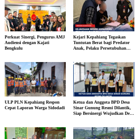
Perkuat Sinergi, Pengurus AMJ
Kejari Kepahiang Tegaskan
Audiensi dengan Kajati
Tuntutan Berat bagi Predator
Bengkulu
Anak, Pelaku Persetubuhan
Anak Tiri Dituntut 19 Tahun
Penjara, Vonis Hakim 18 Tahun
Penjara
ULP PLN Kepahiang Respon
Ketua dan Anggota BPD Desa
Cepat Laporan Warga Sidodadi
Sinar Gunung Resmi Dilantik,
Siap Bersinergi Wujudkan Desa
yang Maju