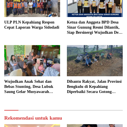
ULP PLN Kepahiang Respon
Ketua dan Anggota BPD Desa
Cepat Laporan Warga Sidodadi
Sinar Gunung Resmi Dilantik,
Siap Bersinergi Wujudkan Desa
yang Maju
Wujudkan Anak Sehat dan
Dibantu Rakyat, Jalan Provinsi
Bebas Stunting, Desa Lubuk
Bengkulu di Kepahiang
Saung Gelar Musyawarah
Diperbaiki Secara Gotong
Bersama
Royong
Rekomendasi untuk kamu