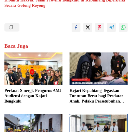
Dibantu Rakyat, Jalan Provinsi Bengkulu di Kepahiang Diperbaiki
Secara Gotong Royong
Baca Juga
Perkuat Sinergi, Pengurus AMJ
Kejari Kepahiang Tegaskan
Audiensi dengan Kajati
Tuntutan Berat bagi Predator
Bengkulu
Anak, Pelaku Persetubuhan
Anak Tiri Dituntut 19 Tahun
Penjara, Vonis Hakim 18 Tahun
Penjara