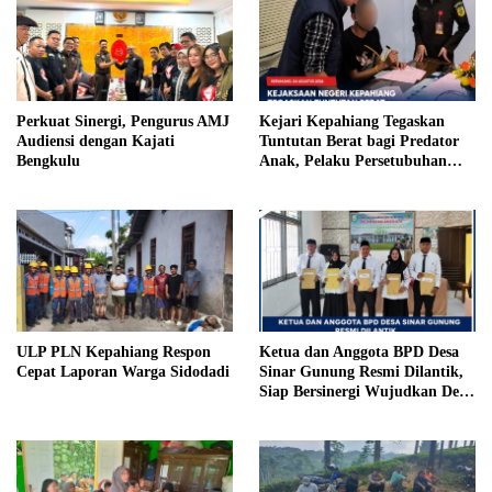
Perkuat Sinergi, Pengurus AMJ
Kejari Kepahiang Tegaskan
Audiensi dengan Kajati
Tuntutan Berat bagi Predator
Bengkulu
Anak, Pelaku Persetubuhan
Anak Tiri Dituntut 19 Tahun
Penjara, Vonis Hakim 18 Tahun
Penjara
ULP PLN Kepahiang Respon
Ketua dan Anggota BPD Desa
Cepat Laporan Warga Sidodadi
Sinar Gunung Resmi Dilantik,
Siap Bersinergi Wujudkan Desa
yang Maju