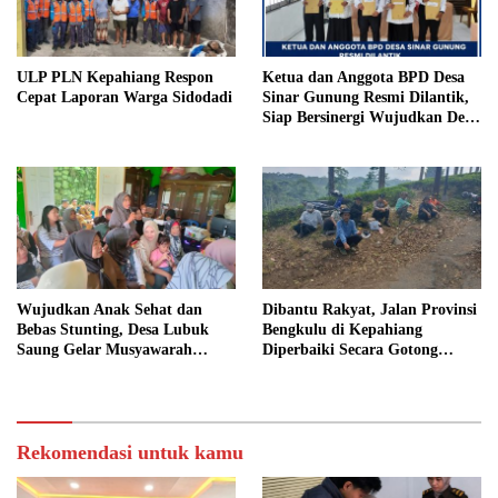
ULP PLN Kepahiang Respon
Ketua dan Anggota BPD Desa
Cepat Laporan Warga Sidodadi
Sinar Gunung Resmi Dilantik,
Siap Bersinergi Wujudkan Desa
yang Maju
Wujudkan Anak Sehat dan
Dibantu Rakyat, Jalan Provinsi
Bebas Stunting, Desa Lubuk
Bengkulu di Kepahiang
Saung Gelar Musyawarah
Diperbaiki Secara Gotong
Bersama
Royong
Rekomendasi untuk kamu