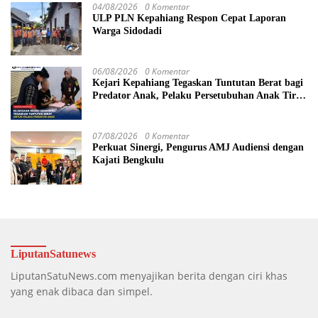
04/08/2026
0 Komentar
ULP PLN Kepahiang Respon Cepat Laporan
Warga Sidodadi
06/08/2026
0 Komentar
Kejari Kepahiang Tegaskan Tuntutan Berat bagi
Predator Anak, Pelaku Persetubuhan Anak Tiri
Dituntut 19 Tahun Penjara, Vonis Hakim 18
Tahun Penjara
07/08/2026
0 Komentar
Perkuat Sinergi, Pengurus AMJ Audiensi dengan
Kajati Bengkulu
LiputanSatunews
LiputanSatuNews.com menyajikan berita dengan ciri khas
yang enak dibaca dan simpel.