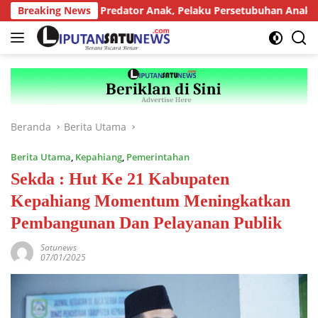
Langsung
n Berat bagi Predator Anak, Pelaku Persetubuhan Anak Tiri Ditu
Breaking News
ke
konten
Beranda
Berita Utama
Berita Utama
,
Kepahiang
,
Pemerintahan
Sekda : Hut Ke 21 Kabupaten
Kepahiang Momentum Meningkatkan
Pembangunan Dan Pelayanan Publik
Satunews
07/01/2025