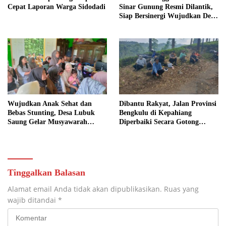
Cepat Laporan Warga Sidodadi
Sinar Gunung Resmi Dilantik,
Siap Bersinergi Wujudkan Desa
yang Maju
Wujudkan Anak Sehat dan
Dibantu Rakyat, Jalan Provinsi
Bebas Stunting, Desa Lubuk
Bengkulu di Kepahiang
Saung Gelar Musyawarah
Diperbaiki Secara Gotong
Bersama
Royong
Tinggalkan Balasan
Alamat email Anda tidak akan dipublikasikan.
Ruas yang
wajib ditandai
*