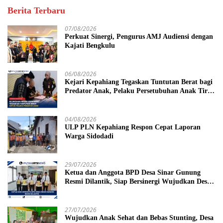
Berita Terbaru
07/08/2026
Perkuat Sinergi, Pengurus AMJ Audiensi dengan
Kajati Bengkulu
06/08/2026
Kejari Kepahiang Tegaskan Tuntutan Berat bagi
Predator Anak, Pelaku Persetubuhan Anak Tiri
Dituntut 19 Tahun Penjara, Vonis Hakim 18
Tahun Penjara
04/08/2026
ULP PLN Kepahiang Respon Cepat Laporan
Warga Sidodadi
29/07/2026
Ketua dan Anggota BPD Desa Sinar Gunung
Resmi Dilantik, Siap Bersinergi Wujudkan Desa
yang Maju
27/07/2026
Wujudkan Anak Sehat dan Bebas Stunting, Desa