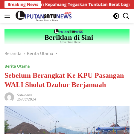
Langsung
Breaking News
Kejari Kepahiang Tegaskan Tuntutan Berat bagi Predator
ke
konten
Beranda
Berita Utama
Berita Utama
Sebelum Berangkat Ke KPU Pasangan
WALI Sholat Dzuhur Berjamaah
Satunews
29/08/2024