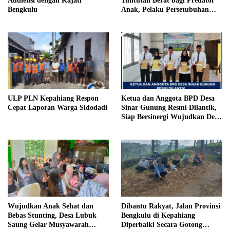
Audiensi dengan Kajati
Tuntutan Berat bagi Predator
Bengkulu
Anak, Pelaku Persetubuhan
Anak Tiri Dituntut 19 Tahun
Penjara, Vonis Hakim 18 Tahun
Penjara
ULP PLN Kepahiang Respon
Ketua dan Anggota BPD Desa
Cepat Laporan Warga Sidodadi
Sinar Gunung Resmi Dilantik,
Siap Bersinergi Wujudkan Desa
yang Maju
Wujudkan Anak Sehat dan
Dibantu Rakyat, Jalan Provinsi
Bebas Stunting, Desa Lubuk
Bengkulu di Kepahiang
Saung Gelar Musyawarah
Diperbaiki Secara Gotong