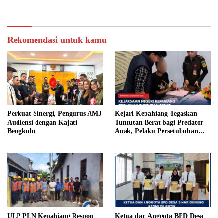
Bersama
Royong
Rekomendasi untuk kamu
Perkuat Sinergi, Pengurus AMJ
Kejari Kepahiang Tegaskan
Audiensi dengan Kajati
Tuntutan Berat bagi Predator
Bengkulu
Anak, Pelaku Persetubuhan
Anak Tiri Dituntut 19 Tahun
Penjara, Vonis Hakim 18 Tahun
Penjara
ULP PLN Kepahiang Respon
Ketua dan Anggota BPD Desa