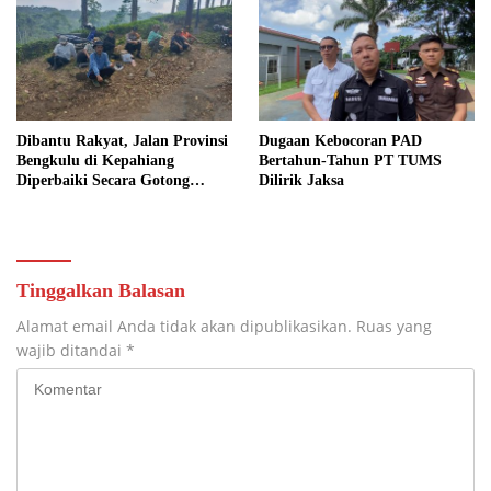
Dibantu Rakyat, Jalan Provinsi
Dugaan Kebocoran PAD
Bengkulu di Kepahiang
Bertahun-Tahun PT TUMS
Diperbaiki Secara Gotong
Dilirik Jaksa
Royong
Tinggalkan Balasan
Alamat email Anda tidak akan dipublikasikan.
Ruas yang
wajib ditandai
*