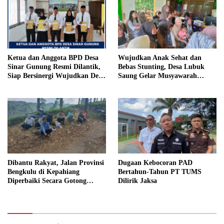
Ketua dan Anggota BPD Desa
Wujudkan Anak Sehat dan
Sinar Gunung Resmi Dilantik,
Bebas Stunting, Desa Lubuk
Siap Bersinergi Wujudkan Desa
Saung Gelar Musyawarah
yang Maju
Bersama
Dibantu Rakyat, Jalan Provinsi
Dugaan Kebocoran PAD
Bengkulu di Kepahiang
Bertahun-Tahun PT TUMS
Diperbaiki Secara Gotong
Dilirik Jaksa
Royong