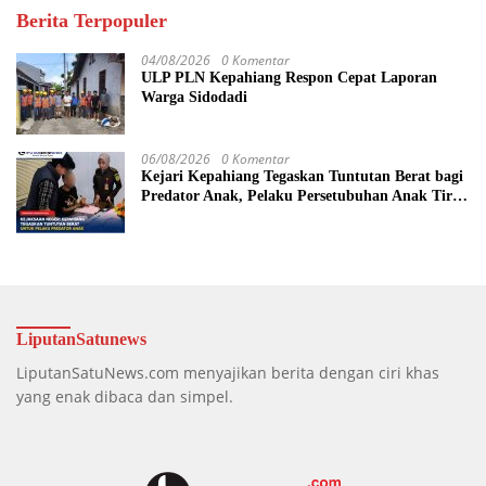
Berita Terpopuler
04/08/2026
0 Komentar
ULP PLN Kepahiang Respon Cepat Laporan
Warga Sidodadi
06/08/2026
0 Komentar
Kejari Kepahiang Tegaskan Tuntutan Berat bagi
Predator Anak, Pelaku Persetubuhan Anak Tiri
Dituntut 19 Tahun Penjara, Vonis Hakim 18
Tahun Penjara
LiputanSatunews
LiputanSatuNews.com menyajikan berita dengan ciri khas
yang enak dibaca dan simpel.