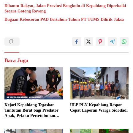
Dibantu Rakyat, Jalan Provinsi Bengkulu di Kepahiang Diperbaiki
Secara Gotong Royong
Dugaan Kebocoran PAD Bertahun-Tahun PT TUMS Dilirik Jaksa
Baca Juga
Kejari Kepahiang Tegaskan
ULP PLN Kepahiang Respon
Tuntutan Berat bagi Predator
Cepat Laporan Warga Sidodadi
Anak, Pelaku Persetubuhan
Anak Tiri Dituntut 19 Tahun
Penjara, Vonis Hakim 18 Tahun
Penjara