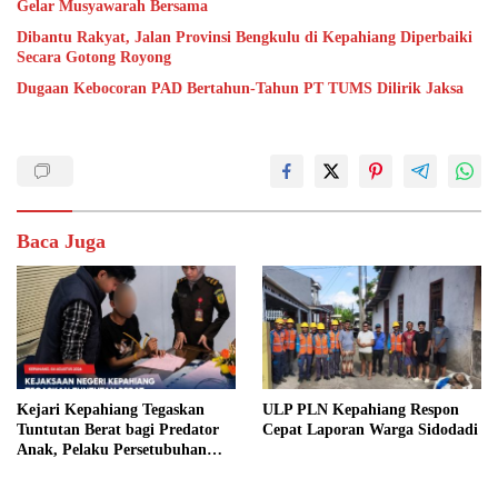
Gelar Musyawarah Bersama
Dibantu Rakyat, Jalan Provinsi Bengkulu di Kepahiang Diperbaiki
Secara Gotong Royong
Dugaan Kebocoran PAD Bertahun-Tahun PT TUMS Dilirik Jaksa
Baca Juga
Kejari Kepahiang Tegaskan
ULP PLN Kepahiang Respon
Tuntutan Berat bagi Predator
Cepat Laporan Warga Sidodadi
Anak, Pelaku Persetubuhan
Anak Tiri Dituntut 19 Tahun
Penjara, Vonis Hakim 18 Tahun