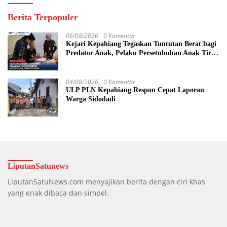
Berita Terpopuler
06/08/2026
0 Komentar
Kejari Kepahiang Tegaskan Tuntutan Berat bagi
Predator Anak, Pelaku Persetubuhan Anak Tiri
Dituntut 19 Tahun Penjara, Vonis Hakim 18
Tahun Penjara
04/08/2026
0 Komentar
ULP PLN Kepahiang Respon Cepat Laporan
Warga Sidodadi
LiputanSatunews
LiputanSatuNews.com menyajikan berita dengan ciri khas
yang enak dibaca dan simpel.