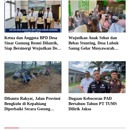
Penjara
Ketua dan Anggota BPD Desa
Wujudkan Anak Sehat dan
Sinar Gunung Resmi Dilantik,
Bebas Stunting, Desa Lubuk
Siap Bersinergi Wujudkan Desa
Saung Gelar Musyawarah
yang Maju
Bersama
Dibantu Rakyat, Jalan Provinsi
Dugaan Kebocoran PAD
Bengkulu di Kepahiang
Bertahun-Tahun PT TUMS
Diperbaiki Secara Gotong
Dilirik Jaksa
Royong