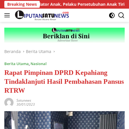
Langsung
 bagi Predator Anak, Pelaku Persetubuhan Anak Tiri Dituntut 19
Breaking News
ke
konten
Beranda
Berita Utama
Berita Utama
,
Nasional
Rapat Pimpinan DPRD Kepahiang
Tindaklanjuti Hasil Pembahasan Pansus
RTRW
Satunews
30/01/2023