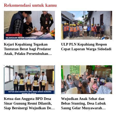
Rekomendasi untuk kamu
Kejari Kepahiang Tegaskan
ULP PLN Kepahiang Respon
Tuntutan Berat bagi Predator
Cepat Laporan Warga Sidodadi
Anak, Pelaku Persetubuhan
Anak Tiri Dituntut 19 Tahun
Penjara, Vonis Hakim 18 Tahun
Penjara
Ketua dan Anggota BPD Desa
Wujudkan Anak Sehat dan
Sinar Gunung Resmi Dilantik,
Bebas Stunting, Desa Lubuk
Siap Bersinergi Wujudkan Desa
Saung Gelar Musyawarah
yang Maju
Bersama