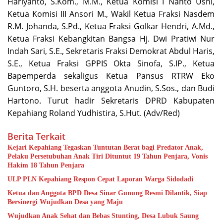
Hariyanto, S.Kom., M.M., Ketua Komisi I Nanto Usni,
Ketua Komisi III Ansori M., Wakil Ketua Fraksi Nasdem
R.M. Johanda, S.Pd., Ketua Fraksi Golkar Hendri, A.Md.,
Ketua Fraksi Kebangkitan Bangsa Hj. Dwi Pratiwi Nur
Indah Sari, S.E., Sekretaris Fraksi Demokrat Abdul Haris,
S.E., Ketua Fraksi GPPIS Okta Sinofa, S.IP., Ketua
Bapemperda sekaligus Ketua Pansus RTRW Eko
Guntoro, S.H. beserta anggota Anudin, S.Sos., dan Budi
Hartono. Turut hadir Sekretaris DPRD Kabupaten
Kepahiang Roland Yudhistira, S.Hut. (Adv/Red)
Berita Terkait
Kejari Kepahiang Tegaskan Tuntutan Berat bagi Predator Anak,
Pelaku Persetubuhan Anak Tiri Dituntut 19 Tahun Penjara, Vonis
Hakim 18 Tahun Penjara
ULP PLN Kepahiang Respon Cepat Laporan Warga Sidodadi
Ketua dan Anggota BPD Desa Sinar Gunung Resmi Dilantik, Siap
Bersinergi Wujudkan Desa yang Maju
Wujudkan Anak Sehat dan Bebas Stunting, Desa Lubuk Saung