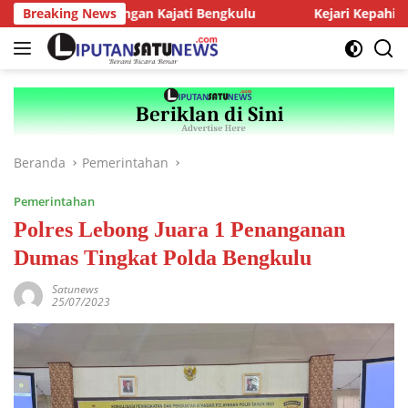
Langsung
J Audiensi dengan Kajati Bengkulu
Breaking News
Kejari Kepahiang Teg
ke
konten
Beranda
Pemerintahan
Pemerintahan
Polres Lebong Juara 1 Penanganan
Dumas Tingkat Polda Bengkulu
Satunews
25/07/2023