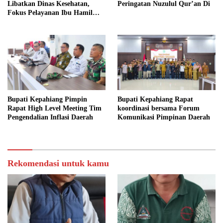
Libatkan Dinas Kesehatan,
Peringatan Nuzulul Qur’an Di
Fokus Pelayanan Ibu Hamil
hingga Lansia
Bupati Kepahiang Pimpin
Bupati Kepahiang Rapat
Rapat High Level Meeting Tim
koordinasi bersama Forum
Pengendalian Inflasi Daerah
Komunikasi Pimpinan Daerah
Rekomendasi untuk kamu