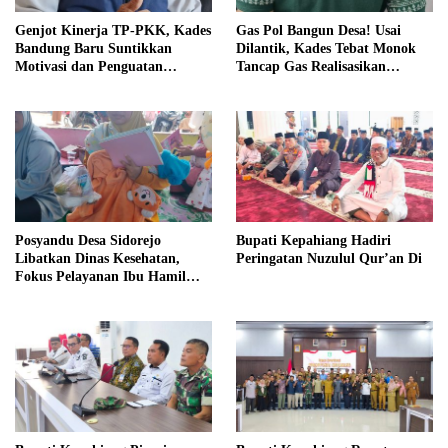
Genjot Kinerja TP-PKK, Kades
Gas Pol Bangun Desa! Usai
Bandung Baru Suntikkan
Dilantik, Kades Tebat Monok
Motivasi dan Penguatan
Tancap Gas Realisasikan
Kapasitas Pengurus
Program dan Ajak Warga
Bersatu
Posyandu Desa Sidorejo
Bupati Kepahiang Hadiri
Libatkan Dinas Kesehatan,
Peringatan Nuzulul Qur’an Di
Fokus Pelayanan Ibu Hamil
hingga Lansia