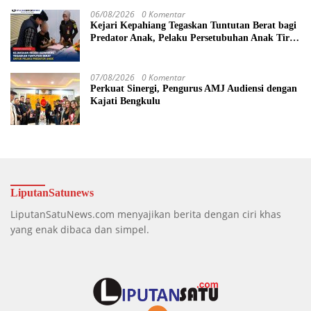
06/08/2026
0 Komentar
Kejari Kepahiang Tegaskan Tuntutan Berat bagi
Predator Anak, Pelaku Persetubuhan Anak Tiri
Dituntut 19 Tahun Penjara, Vonis Hakim 18
Tahun Penjara
07/08/2026
0 Komentar
Perkuat Sinergi, Pengurus AMJ Audiensi dengan
Kajati Bengkulu
LiputanSatunews
LiputanSatuNews.com menyajikan berita dengan ciri khas
yang enak dibaca dan simpel.