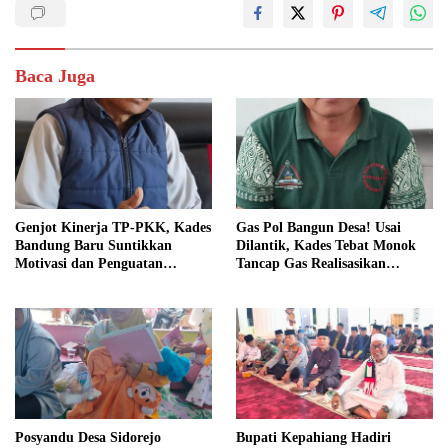
Baca Juga
Genjot Kinerja TP-PKK, Kades
Gas Pol Bangun Desa! Usai
Bandung Baru Suntikkan
Dilantik, Kades Tebat Monok
Motivasi dan Penguatan
Tancap Gas Realisasikan
Kapasitas Pengurus
Program dan Ajak Warga
Bersatu
Posyandu Desa Sidorejo
Bupati Kepahiang Hadiri