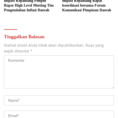
Bupati Kepahiang Pimpin
Bupati Kepahiang Rapat
Rapat High Level Meeting Tim
koordinasi bersama Forum
Pengendalian Inflasi Daerah
Komunikasi Pimpinan Daerah
Tinggalkan Balasan
Alamat email Anda tidak akan dipublikasikan.
Ruas yang
wajib ditandai
*